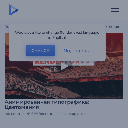
Главная
Шаблоны
Анимированная Типографика: Цветомания
Would you like to change Renderforest language
to English?
No, thanks
CHANGE
Анимированная типографика:
Цветомания
100
сцен
449K+
Экспорт
варьируется