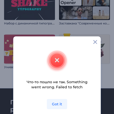
Н
абор с динамичной типографикой
З
аставкака "Современные коллажи"
У
ниверсальный шаблон для рекламы
Цветочная фотогалерея
Что-то пошло не так. Something
went wrong. Failed to fetch
Присоединяйтесь к
Got it
рассылке Renderforest