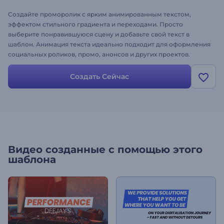
Создайте проморолик с ярким анимированным текстом,
эффектом стильного градиента и переходами. Просто
выберите понравившуюся сцену и добавьте свой текст в
шаблон. Анимация текста идеально подходит для оформления
социальных роликов, промо, анонсов и других проектов.
Анимированная типографика "Цветомания" - это о смелости и
яркости, оформите потрясающее видео самостоятельно!
Создать Сейчас
Видео созданные с помощью этого
шаблона