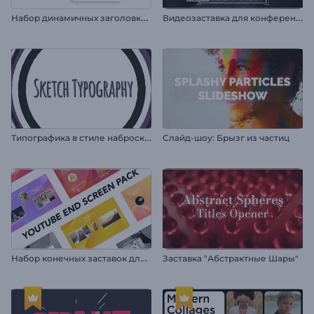
Н
абор динамичных заголовков в стиле стомп
В
идеозаставка для конференции
Т
ипографика в стиле набросков
Слайд-шоу: Брызг из частиц
Н
абор конечных заставок для YouTube
Заставка "Абстрактные Шары"