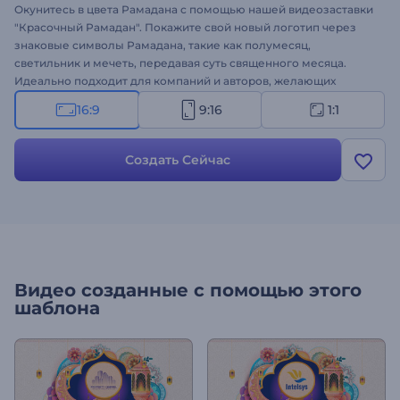
Окунитесь в цвета Рамадана с помощью нашей видеозаставки
"Красочный Рамадан". Покажите свой новый логотип через
знаковые символы Рамадана, такие как полумесяц,
светильник и мечеть, передавая суть священного месяца.
Идеально подходит для компаний и авторов, желающих
передать свои сообщения, поздравления или рекламные
16:9
9:16
1:1
предложения в честь Рамадана с помощью ярких визуальных
эффектов. Персонализируйте его своим логотипом, добавьте
текст и энергичный фоновый музыкальный трек, чтобы
Создать Сейчас
завершить праздничную атмосферу. Создавайте прямо сейчас
и несите дух Рамадана!
Видео созданные с помощью этого
шаблона