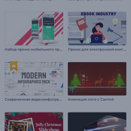
Н
абор промо мобильного приложения
П
ромо для электронной книги с персонажами
С
овременная видеоинфографика
Анимация лого с Сантой