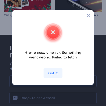
С
лайд-шоу: Веселого Рождества
Н
абор промо: Современный смартфон
Присоединяйтесь к
Что-то пошло не так. Something
рассылке Renderforest
went wrong. Failed to fetch
Узнавайте о последних новостях и
новых предложениях первыми
Got it