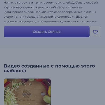
Начните готовить и научите этому зрителей. Добавьте особый
вкус своему видео с помощью набора для создания
кулинарного видео. Подключите свое воображение, а сцены
видео помогут создать "вкусный" видеопроект. Шаблон
идеально подходит для оформления кулинарных программ и
телешоу, продвижения и рекламы кафе, ресторана, фестиваля
еды, интро и заставок для видео и многого другого. Просто
Создать Сейчас
добавьте ингредиенты: загрузите изображения, измените
текст, подберите музыкальный трек и создавайте интересный
кулинарный видеоролик!
Видео созданные с помощью этого
шаблона