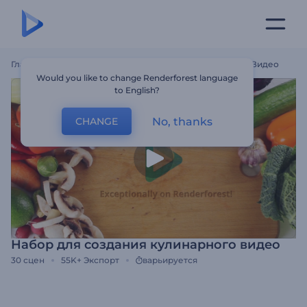
Главная
Шаблоны
Набор Для Создания Кулинарного Видео
Would you like to change Renderforest language
to English?
No, thanks
CHANGE
Набор для создания кулинарного видео
30
сцен
55K+
Экспорт
варьируется