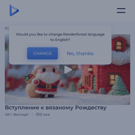
Главная
Шаблоны
Вступление К Вязаному Рождеству
Would you like to change Renderforest language
to English?
No, thanks
CHANGE
Вступление к вязаному Рождеству
4K+
Экспорт
15 сек