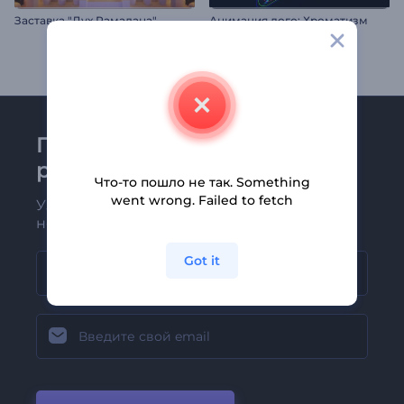
Заставка "Дух Рамадана"
Анимация лого: Хроматизм
Присоединяйтесь к
рассылке Renderforest
Что-то пошло не так. Something
went wrong. Failed to fetch
Узнавайте о последних новостях и
новых предложениях первыми
Got it