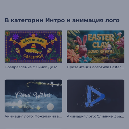
В категории
Интро и анимация лого
П
оздравление с Синко Де Майо
П
резентация логотипа Easter Clay
А
нимация лого: Пожелания в облаках
А
нимация лого: Слияние фрагментов