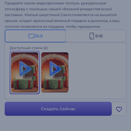
Придайте своим видеороликам теплую, рукодельную
атмосферу с помощью нашей «Вязаной рождественской
заставки». Милый шерстяной Санта появляется на вышитой
крыше, кладет красочный вязаный подарок в дымоход, а ваш
логотип появляется из подарка, чтобы празднично
подчеркнуть ваш бренд. Легко настройте заставку, добавив
16:9
9:16
свой логотип, праздничное сообщение и фоновую музыку.
Идеально подходит для брендированных рождественских
Доступные стили
(2)
видеороликов, поздравительных открыток, радостных постов
в социальных сетях и других проектов на праздничную
тематику. Создавайте прямо сейчас!
Создать Сейчас