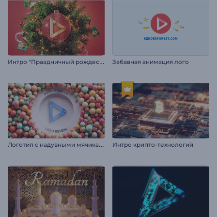
И
нтро "Праздничный рождественский шар"
Забавная анимация лого
Л
оготип с надувными мячиками
Интро крипто-технологий