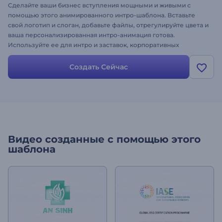
Сделайте ваши бизнес вступления мощными и живыми с
помощью этого анимированного интро-шаблона. Вставьте
свой логотип и слоган, добавьте файлы, отрегулируйте цвета и
ваша персонализированная интро-анимация готова.
Используйте ее для интро и заставок, корпоративных
презентаций, онлайн-рекламы и многих других
брендированных роликов. Попробуйте этот шаблон уже
Создать Сейчас
сейчас!
Видео созданные с помощью этого
шаблона