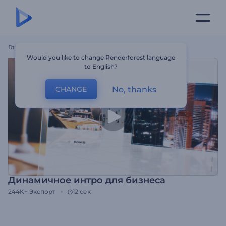
Главная
Шаблоны
Динамичное Интро Для Бизнеса
Would you like to change Renderforest language
to English?
No, thanks
CHANGE
Динамичное интро для бизнеса
244K+
Экспорт
12 сек