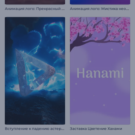
А
нимация лого: Прекрасный рассвет
А
нимация лого: Мистика неона
В
ступление к падению астероида
Заставка Цветение Ханами