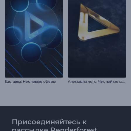
А
нимация лого: Чистый металл
Заставка: Неоновые сферы
Присоединяйтесь к
рассылке Renderforest