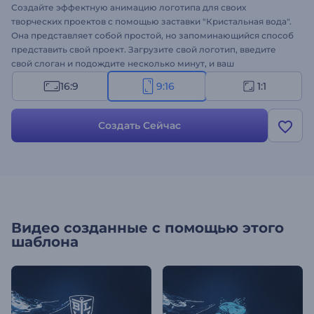
Создайте эффектную анимацию логотипа для своих
творческих проектов с помощью заставки "Кристальная вода".
Она представляет собой простой, но запоминающийся способ
представить свой проект. Загрузите свой логотип, введите
свой слоган и подождите несколько минут, и ваш
профессиональный логотип появится сквозь стремительную
16:9
9:16
1:1
волну воды. Шаблон идеально подходит для оформления
видео для продвижения товаров, представления компании,
заставки к презентациям, рекламы для ТВ и многого другого.
Создать Сейчас
Сделайте шаг вперед и сделайте свой бренд более
узнаваемым с помощью этого шаблона, вдохновленного
природой. Оформите свою заставку онлайн!
Видео созданные с помощью этого
шаблона