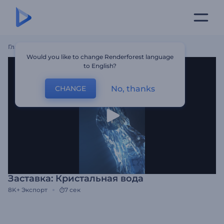
Главная
Шаблоны
Заставка: Кристальная Вода
Would you like to change Renderforest language
to English?
No, thanks
CHANGE
Заставка: Кристальная вода
8K+
Экспорт
7 сек