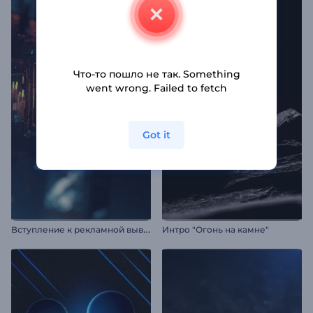
Что-то пошло не так. Something
went wrong. Failed to fetch
Got it
В
ступление к рекламной вывеске в стиле киберпанк
Интро "Огонь на камне"