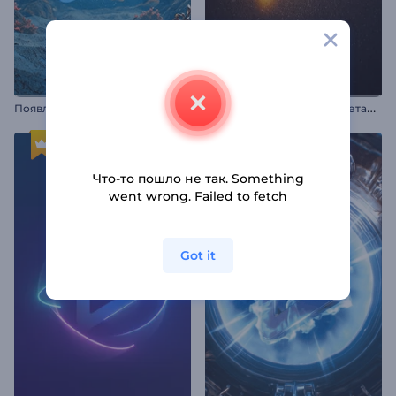
А
нимация лого: Сварка металла
Появление логотипа Ocean Life
Что-то пошло не так. Something
went wrong. Failed to fetch
Got it