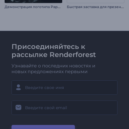
Д
емонстрация логотипа Paper Storm
Б
ыстрая заставка для презентации
Присоединяйтесь к
рассылке Renderforest
Узнавайте о последних новостях и
новых предложениях первыми