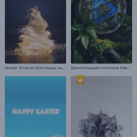
И
нтро "Елка из блестящих частиц"
Д
емонстрация логотипа Deep Forest