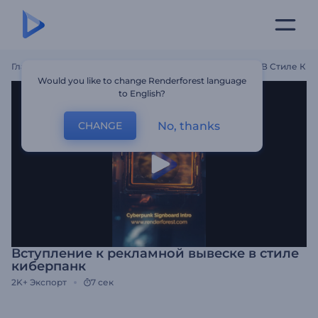
Главная
Шаблоны
Вступление К Рекламной Вывеске В Стиле Ки
Would you like to change Renderforest language
to English?
No, thanks
CHANGE
Вступление к рекламной вывеске в стиле
киберпанк
2K+
Экспорт
7 сек