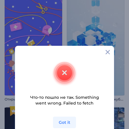
Что-то пошло не так. Something
З
аставка: Технологичные кубы из стекла
Открытка ко Дню труда
went wrong. Failed to fetch
Got it