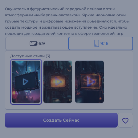
Окунитесь в футуристический городской пейзаж с этим
атмосферным «киберпанк-заставкой». Яркие неоновые огни,
грубые текстуры и цифровые искажения объединяются, чтобы
создать мощное и захватывающее вступление. Оно идеально
подходит для создателей контента в сфере технологий, игр
или всего, что связано с ретро-стилем и футуристической
16:9
9:16
эстетикой. Настройте вывеску, добавив свой логотип и текст, и
дополните ее энергичным звуком для максимального
Доступные стили
(3)
эффекта. Творите прямо сейчас и выделяйтесь своей
креативностью!
Создать Сейчас