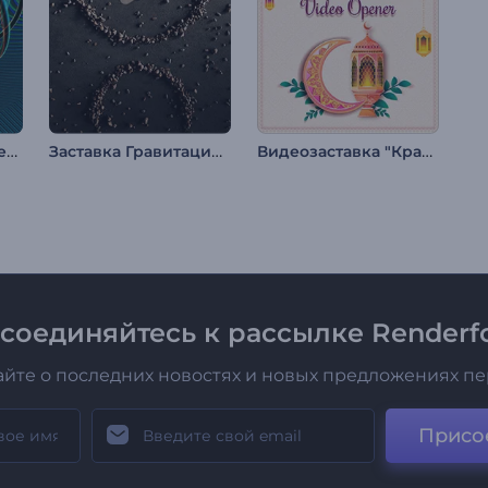
Логотип "Кружащиеся кольца"
Заставка Гравитация Камней
Видеозаставка "Красочный Рамадан"
соединяйтесь к рассылке Renderfo
айте о последних новостях и новых предложениях п
Присо