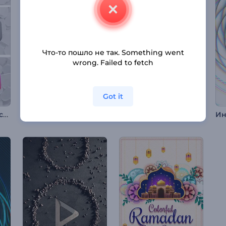
Что-то пошло не так. Something went
wrong. Failed to fetch
Got it
Интро: Иконки соцсетей
Заставка: Минималистичные фигуры
Интро Игрового контроллера с брызгами