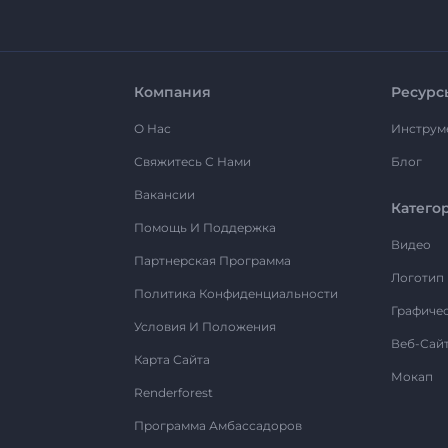
Компания
Ресурс
О Нас
Инструм
Свяжитесь С Нами
Блог
Вакансии
Катего
Помощь И Поддержка
Видео
Партнерская Программа
Логотип
Политика Конфиденциальности
Графиче
Условия И Положения
Веб-Сай
Карта Сайта
Мокап
Renderforest
Программа Амбассадоров