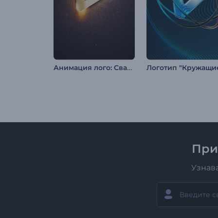
Анимация лого: Сварка металла
При
Узнав