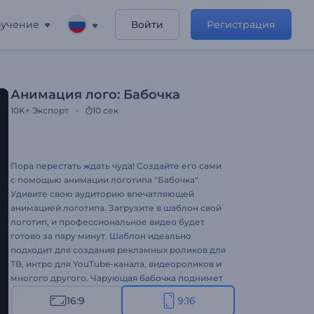
учение
Войти
Регистрация
Анимация лого: Бабочка
10K+
Экспорт
10 сек
Пора перестать ждать чуда! Создайте его сами
с помощью анимации логотипа "Бабочка".
Удивите свою аудиторию впечатляющей
анимацией логотипа. Загрузите в шаблон свой
логотип, и профессиональное видео будет
готово за пару минут. Шаблон идеально
подходит для создания рекламных роликов для
ТВ, интро для YouTube-канала, видеороликов и
многого другого. Чарующая бабочка поднимет
настроение и вам и вашей аудитории!
16:9
9:16