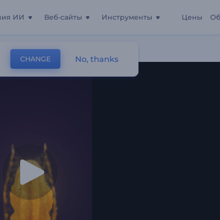
ния ИИ
Веб-сайты
Инструменты
Цены
Об
No, thanks
CHANGE