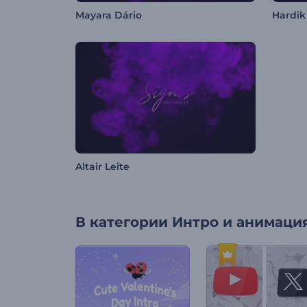
Mayara Dário
Hardik
Altair Leite
В категории
Интро и анимация