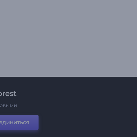
rest
ервыми
единиться