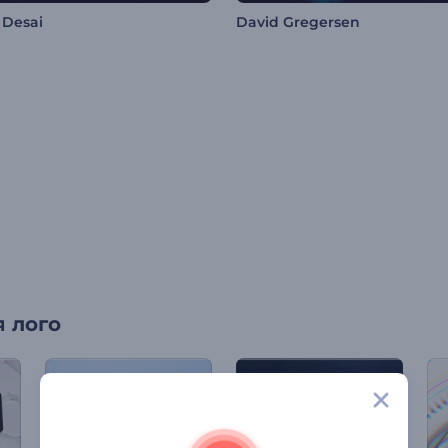
 Desai
David Gregersen
 лого