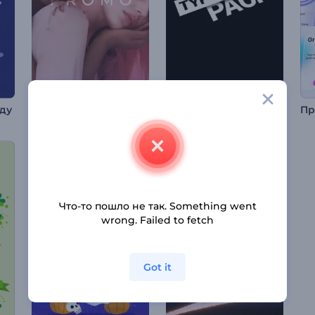
Набор для видео: Быстрая типографика
ду
Промозаставка Мода
Что-то пошло не так. Something went
wrong. Failed to fetch
Got it