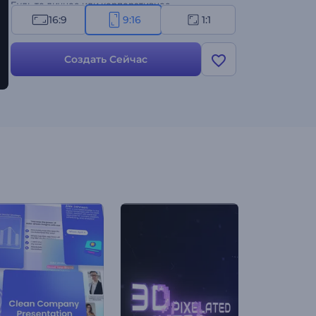
Будь то личное или корпоративное
использование, этот шаблон сделает ваши
16:9
9:16
1:1
поздравления незабываемыми и особенно
значимыми. Создайте сейчас!
Создать Сейчас