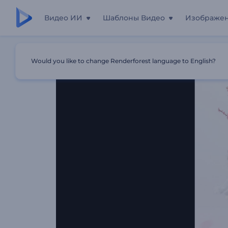
Видео ИИ
Шаблоны Видео
Изображе
Главная
Шаблоны
Цветочные Поздравления С 8 Ма
Would you like to change Renderforest language to English?