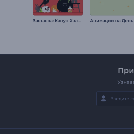
Заставка: Канун Хэллоуина
При
Узнав