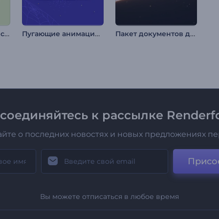
Анимации на День св. Патрика
Пугающие анимации на Хэллоуин
Пакет документов для номинации на премию
соединяйтесь к рассылке Renderfo
айте о последних новостях и новых предложениях п
Присо
Вы можете отписаться в любое время