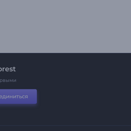
rest
ервыми
единиться