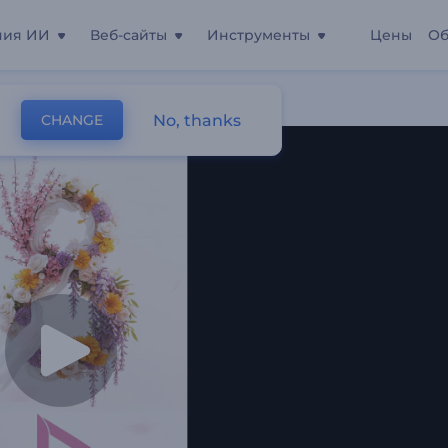
ния ИИ
Веб-сайты
Инструменты
Цены
Об
рта
No, thanks
CHANGE