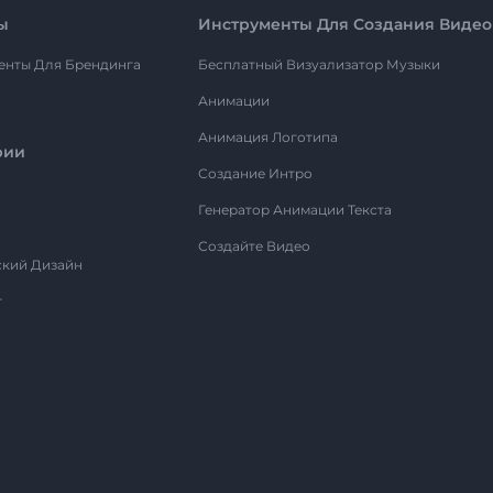
ы
Инструменты Для Создания Видео
енты Для Брендинга
Бесплатный Визуализатор Музыки
Анимации
Анимация Логотипа
рии
Создание Интро
Генератор Анимации Текста
Создайте Видео
ский Дизайн
т