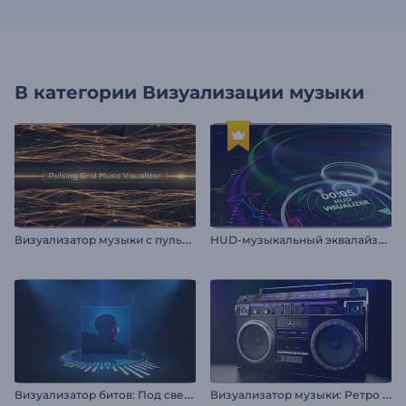
В категории
Визуализации музыки
В
изуализатор музыки с пульсирующей сеткой
H
UD-музыкальный эквалайзер
В
изуализатор битов: Под светом прожектора
В
изуализатор музыки: Ретро бумбокс