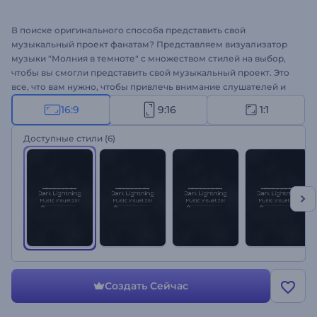
В поиске оригинального способа представить свой
музыкальный проект фанатам? Представляем визуализатор
музыки "Молния в темноте" с множеством стилей на выбор,
чтобы вы смогли представить свой музыкальный проект. Это
все, что вам нужно, чтобы привлечь внимание слушателей и
зацепить их своим треком. Шаблон отлично подойдет для
16:9
9:16
1:1
продвижения синглов, музыкальных альбомов, релизов новых
треков и многого другого. Создайте свое музыкальное видео!
Доступные стили
(6)
Создать Сейчас