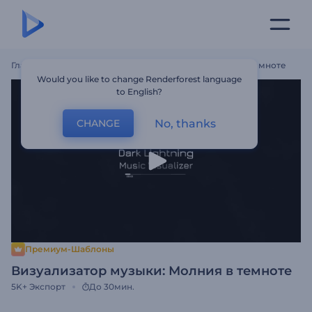
Главная
Шаблоны
Визуализатор Музыки: Молния В Темноте
Would you like to change Renderforest language
to English?
No, thanks
CHANGE
Премиум-Шаблоны
Визуализатор музыки: Молния в темноте
5K+
Экспорт
До 30мин.