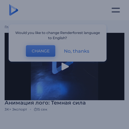
Главная
Шаблоны
Анимация Лого: Темная Сила
Would you like to change Renderforest language
to English?
No, thanks
CHANGE
Анимация лого: Темная сила
3K+
Экспорт
15 сек