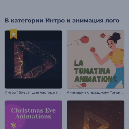
В категории
Интро и анимация лого
И
нтро "Блестящие частицы пламени"
А
нимации к празднику Томатина