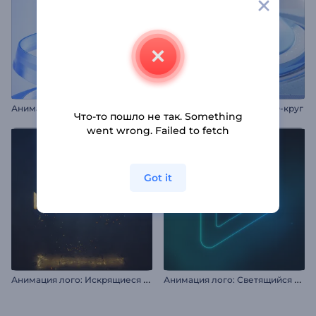
А
нимация лого: Волнистые ленты
Интро: Многослойный 3D-круг
Что-то пошло не так. Something
went wrong. Failed to fetch
Got it
А
нимация лого: Искрящиеся частицы
А
нимация лого: Светящийся неон