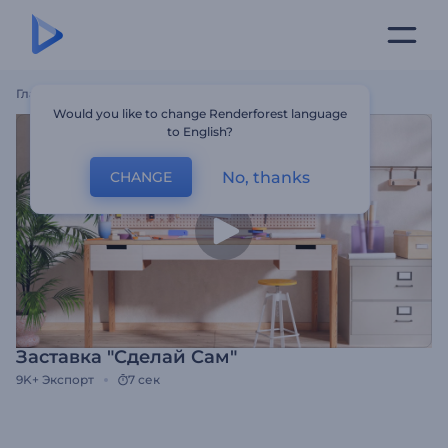
Главная
Шаблоны
Заставка "Сделай Сам"
Would you like to change Renderforest language
to English?
No, thanks
CHANGE
Заставка "Сделай Сам"
9K+
Экспорт
7 сек