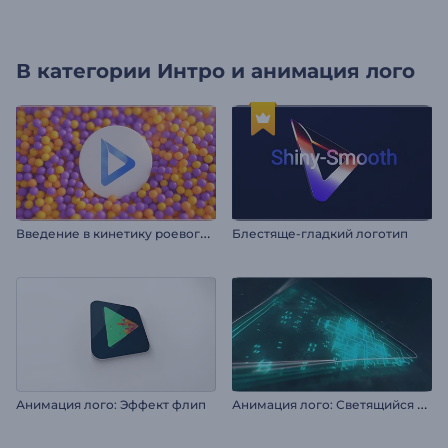
В категории
Интро и анимация лого
В
ведение в кинетику роевого поведения сфер
Блестяще-гладкий логотип
А
нимация лого: Светящийся неон
Анимация лого: Эффект флип