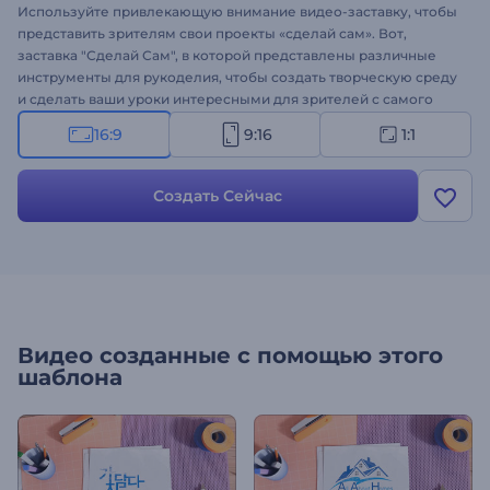
Используйте привлекающую внимание видео-заставку, чтобы
представить зрителям свои проекты «сделай сам». Вот,
заставка "Сделай Сам", в которой представлены различные
инструменты для рукоделия, чтобы создать творческую среду
и сделать ваши уроки интересными для зрителей с самого
начала. От красочной ленты и блесток до деревянных
16:9
9:16
1:1
молотков и линеек — эта тематическая заставка — все, что вам
нужно, чтобы вдохновить вашу аудиторию на творческий
подход и дать толчок своим проектам «сделай сам». Загрузите
Создать Сейчас
свой логотип, напишите текст и подождите несколько минут,
чтобы получить профессионально анимированное видео.
Идеально подходит для видеоуроков по поделкам из бумаги,
домашнему декору, рисованию, шитью и другим проектам
«сделай сам». Попробуйте уже прямо сейчас!
Видео созданные с помощью этого
шаблона