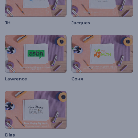
JH
Jacques
Lawrence
Соня
Dias