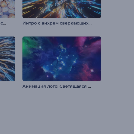
Заставка: Счастливое Рождество
Интро с вихрем сверкающих частиц
Анимация лого: Светящаяся туманность