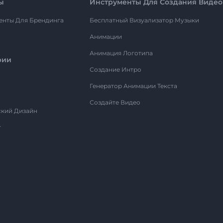
ы
Инструменты Для Создания Видео
енты Для Брендинга
Бесплатный Визуализатор Музыки
Анимации
Анимация Логотипа
рии
Создание Интро
Генератор Анимации Текста
Создайте Видео
ский Дизайн
т