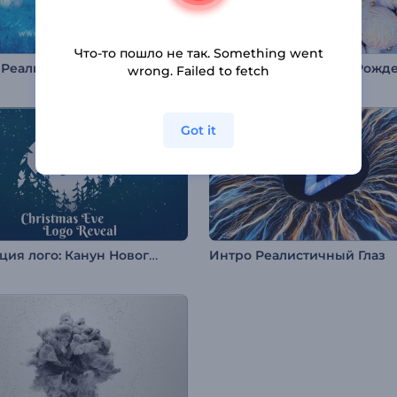
Что-то пошло не так. Something went
Интро Реалистичный Пасхальный Кролик
wrong. Failed to fetch
Got it
Анимация лого: Канун Нового года
Интро Реалистичный Глаз