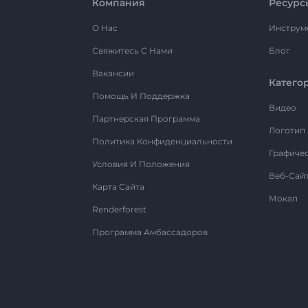
Компания
Ресурс
О Нас
Инструм
Свяжитесь С Нами
Блог
Вакансии
Катего
Помощь И Поддержка
Видео
Партнерская Программа
Логотип
Политика Конфиденциальности
Графиче
Условия И Положения
Веб-Сай
Карта Сайта
Мокап
Renderforest
Программа Амбассадоров