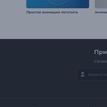
Простая анимация логотипа
При
Узнав