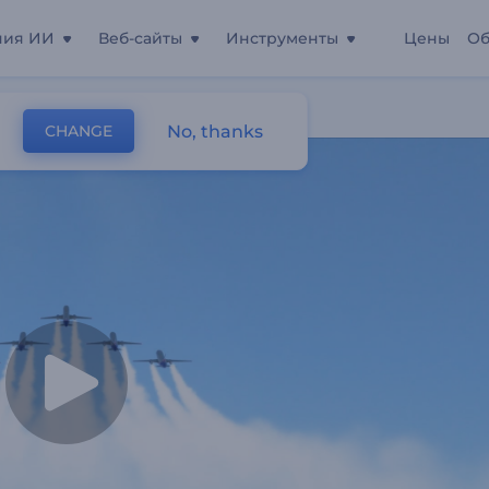
ния ИИ
Веб-сайты
Инструменты
Цены
Об
No, thanks
CHANGE