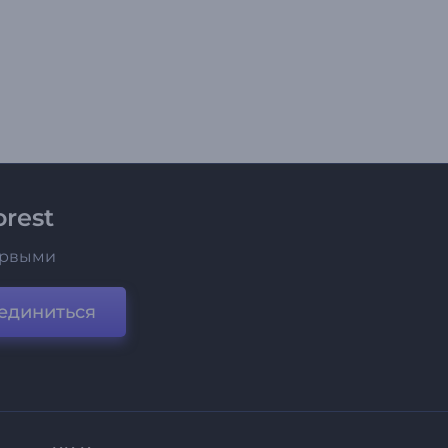
rest
ервыми
единиться