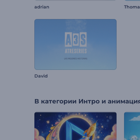
adrian
Thomas
David
В категории
Интро и анимация