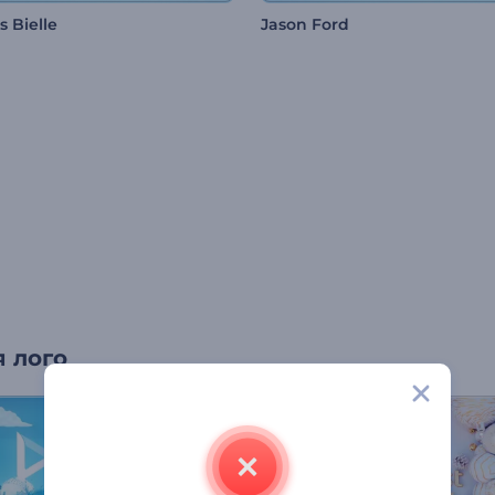
 Bielle
Jason Ford
 лого