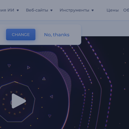
ния ИИ
Веб-сайты
Инструменты
Цены
Об
Хаус
No, thanks
CHANGE