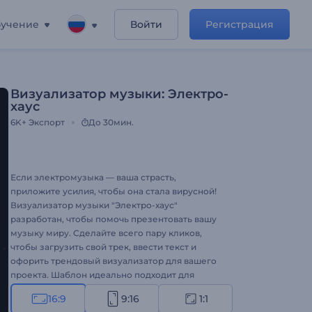
учение
Войти
Регистрация
Визуализатор музыки: Электро-
хаус
6K+
Экспорт
До 30мин.
Если электромузыка — ваша страсть,
приложите усилия, чтобы она стала вирусной!
Визуализатор музыки "Электро-хаус"
разработан, чтобы помочь презентовать вашу
музыку миру. Сделайте всего пару кликов,
чтобы загрузить свой трек, ввести текст и
офорить трендовый визуализатор для вашего
проекта. Шаблон идеально подходит для
оформления видео в любом музыкальном
16:9
9:16
1:1
жанре: электронный, хип-хоп или техно.