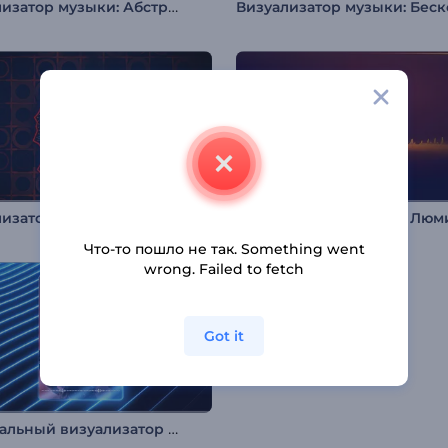
Визуализатор музыки: Абстрактный выброс
Визуализатор музыки: Плоский аудиоспектр
Что-то пошло не так. Something went
wrong. Failed to fetch
Got it
Музыкальный визуализатор "Неоновые линии"