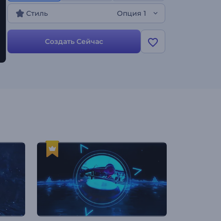
Воспользуйтесь шаблоном, чтобы
Стиль
Опция 1
презентовать новые трек, релиз альбома,
промо сингла и многих других проектов. Пора
поделиться своим музыкальным творчеством
Создать Сейчас
со своими поклонниками. Оформите свою
визуализацию!