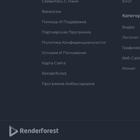
Свяжитесь С Нами
Блог
Вакансии
Катего
Помощь И Поддержка
Видео
Партнерская Программа
Логотип
Политика Конфиденциальности
Графиче
Условия И Положения
Веб-Сай
Карта Сайта
Мокап
Renderforest
Программа Амбассадоров