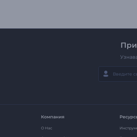
При
Узнав
Компания
Ресурс
О Нас
Инструм