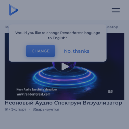
Главная
Шаблоны
Неоновый Аудио Спектрум Визуализатор
Would you like to change Renderforest language
to English?
No, thanks
CHANGE
Неоновый Аудио Спектрум Визуализатор
1K+
Экспорт
варьируется