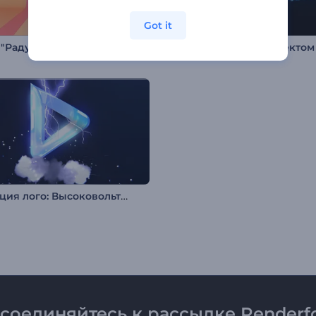
Got it
 "Радужный прайд"
Анимация лого: Высоковольтная молния
соединяйтесь к рассылке Renderfo