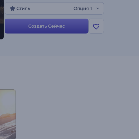
другого. Загрузите свой логотип, и ваше интро
Стиль
Опция 1
видео будет готово за пару минут!
Создать Сейчас