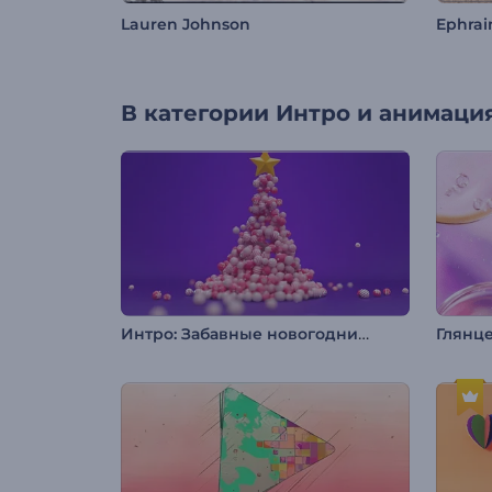
Lauren Johnson
Ephra
В категории
Интро и анимация
Интро: Забавные новогодние шары
Глянц