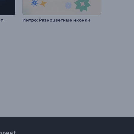
Анимация лого с эффектом глитч и киберпанк
Интро: Разноцветные иконки
rest