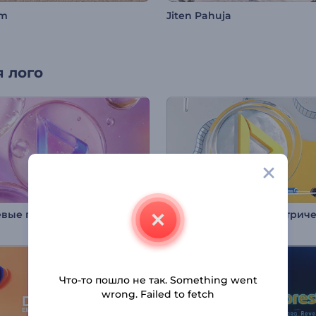
im
Jiten Pahuja
 лого
евые пузыри: интро
Что-то пошло не так. Something went
wrong. Failed to fetch