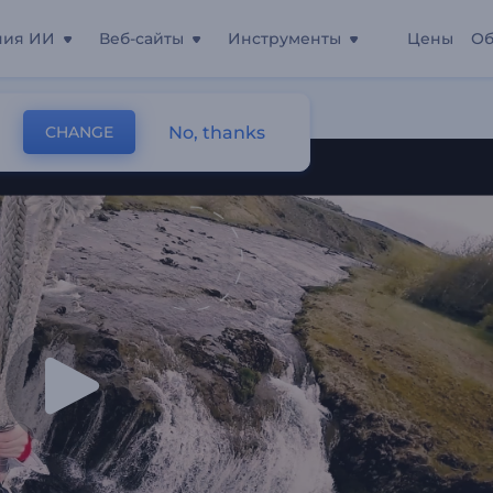
ния ИИ
Веб-сайты
Инструменты
Цены
Об
No, thanks
CHANGE