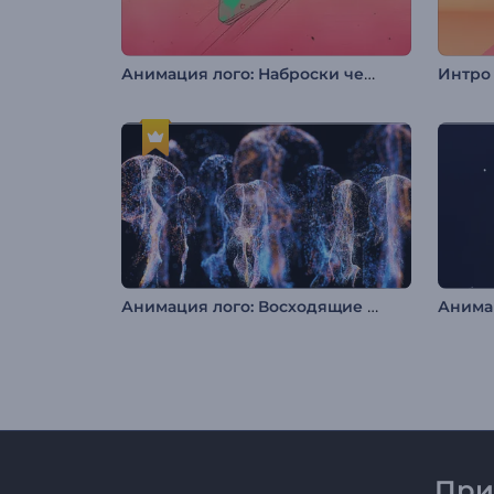
Анимация лого: Наброски чернилами
Интро
Анимация лого: Восходящие волны частиц
При