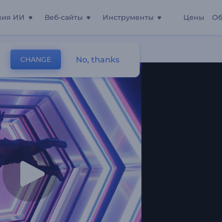
ния ИИ
Веб-сайты
Инструменты
Цены
Об
чное Падение
No, thanks
CHANGE