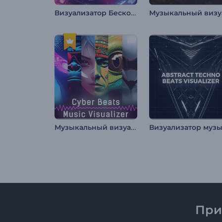
Визуализатор Бесконечной Туннельной Петли
Музыкальный визуализатор "Кибер Биты"
При