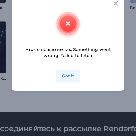
Музыкальный визуализатор "Темный лес"
Визуализатор музыки: Вращающаяся сфера
Неоновый Аудио Спектрум Визуализатор
Что-то пошло не так. Something went
wrong. Failed to fetch
Got it
Визуализатор музыки: Абстрактные биты техно
Визуализатор музыки: Объекты в движении
Анимация лого: Неоновые биты
соединяйтесь к рассылке Renderfo