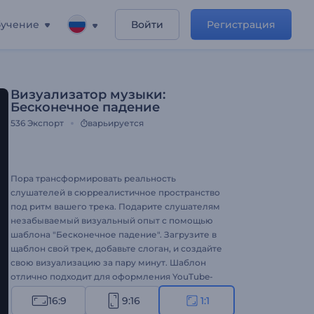
учение
Войти
Регистрация
Визуализатор музыки:
Бесконечное падение
536
Экспорт
варьируется
Пора трансформировать реальность
слушателей в сюрреалистичное пространство
под ритм вашего трека. Подарите слушателям
незабываемый визуальный опыт с помощью
шаблона "Бесконечное падение". Загрузите в
щаблон свой трек, добавьте слоган, и создайте
свою визуализацию за пару минут. Шаблон
отлично подходит для оформления YouTube-
каналов, промо сингла, релиза нового трека и
16:9
9:16
1:1
многого другого. Создайте визуализацию