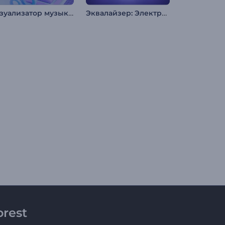
Визуализатор музыки: Кинетическое движение
Эквалайзер: Электрический пульс
rest