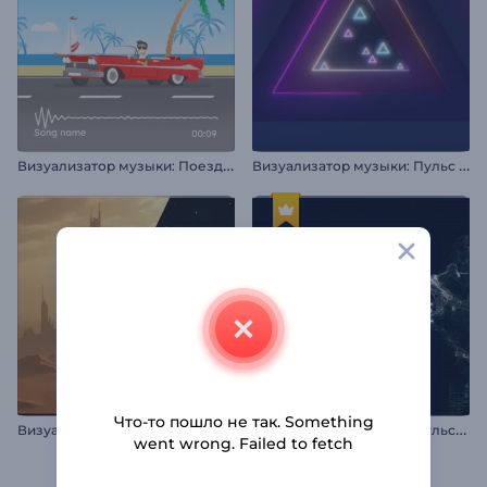
В
изуализатор музыки: Поездка на авто
В
изуализатор музыки: Пульс неоновых фигур
Что-то пошло не так. Something
В
изуализатор звука "Загадочное эхо"
В
изуализатор музыки: Пульсирующие частицы
went wrong. Failed to fetch