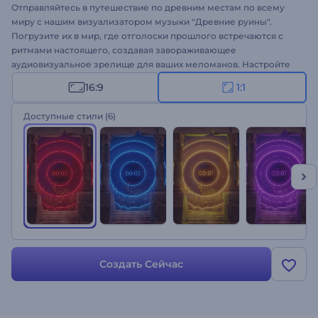
Отправляйтесь в путешествие по древним местам по всему
миру с нашим визуализатором музыки "Древние руины".
Погрузите их в мир, где отголоски прошлого встречаются с
ритмами настоящего, создавая завораживающее
аудиовизуальное зрелище для ваших меломанов. Настройте
шаблон с названием вашего трека и именем исполнителя,
16:9
1:1
загрузите свою музыку и представьте свой шедевр на
стриминг-платформах, чтобы расширить базу своих фанов.
Доступные стили
(6)
Идеально подходит для диджеев, музыкальных продюсеров и
музыкантов, которые хотят расширить свое музыкальное
влияние. Попробуйте прямо сейчас!
Создать Сейчас