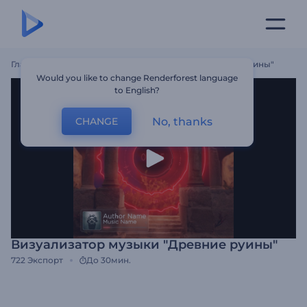
Главная
Шаблоны
Визуализатор Музыки "Древние Руины"
Would you like to change Renderforest language
to English?
No, thanks
CHANGE
Визуализатор музыки "Древние руины"
722
Экспорт
До 30мин.