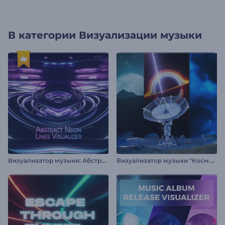
В категории
Визуализации музыки
В
изуализатор музыки: Абстрактные неоновые линии
В
изуализатор музыки "Космическая обсерватория"