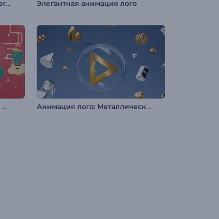
Презентация логотипа Easter Clay
Элегантная анимация лого
Поздравление с Китайским Новым годом
Анимация лого: Металлические фигуры