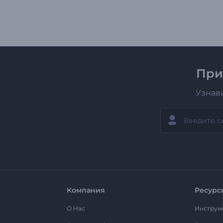
При
Узнав
Компания
Ресурс
О Нас
Инструм