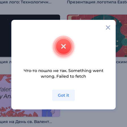
Анимация лого: Технологичная змея
Анимация лого: Быстрый глитч
Что-то пошло не так. Something went
wrong. Failed to fetch
Got it
Анимация на День св. Валентина