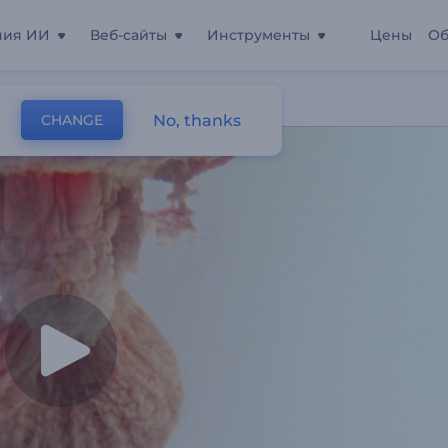
ния ИИ
Веб-сайты
Инструменты
Цены
Об
жение
No, thanks
CHANGE