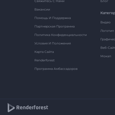
Свяжитесь С Нами
Блог
Вакансии
Катего
Помощь И Поддержка
Видео
Партнерская Программа
Логотип
Политика Конфиденциальности
Графиче
Условия И Положения
Веб-Сай
Карта Сайта
Мокап
Renderforest
Программа Амбассадоров