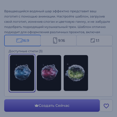
Вращающийся водяный шар эффектно представит ваш
логотип с помощью анимации. Настройте шаблон, загрузив
свой логотип, изменив слоган и цветовую гамму, и не забудьте
подобрать подходящий музыкальный трек. Шаблон отлично
подходит для оформления различных проектов, включая
интро заставки для YouTube, рекламные ролики, заставки для
16:9
9:16
1:1
презентаций и многое другое. Создайте анимацию с
эффектом "Водяной шар"!
Доступные стили
(3)
Создать Сейчас