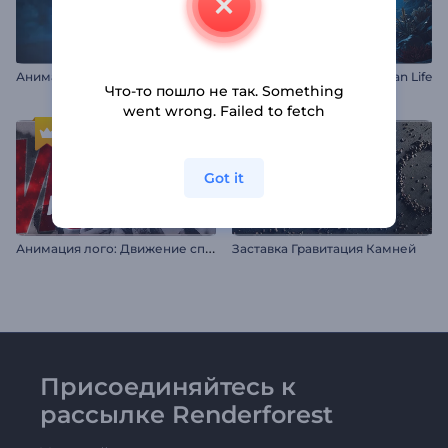
Анимация лого: Вихрь дыма
Появление логотипа Ocean Life
Что-то пошло не так. Something
went wrong. Failed to fetch
Got it
А
нимация лого: Движение спорта
Заставка Гравитация Камней
Присоединяйтесь к
рассылке Renderforest