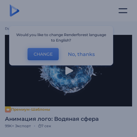
Главная
Шаблоны
Анимация Лого: Водяная Сфера
Would you like to change Renderforest language
to English?
No, thanks
CHANGE
Премиум-Шаблоны
Анимация лого: Водяная сфера
99K+
Экспорт
7 сек