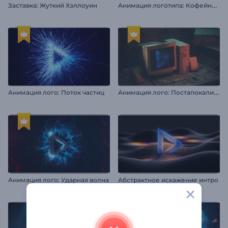
А
нимация логотипа: Кофейные зерна
Заставка: Жуткий Хэллоуин
А
нимация лого: Постапокалипсис
Анимация лого: Поток частиц
Анимация лого: Ударная волна
Абстрактное искажение интро