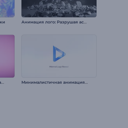
Анимация лого: Разрушая асфальт
нки
Заставка: Кристальный Рамадан
Минималистичная анимация лого