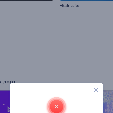
Altair Leite
 лого