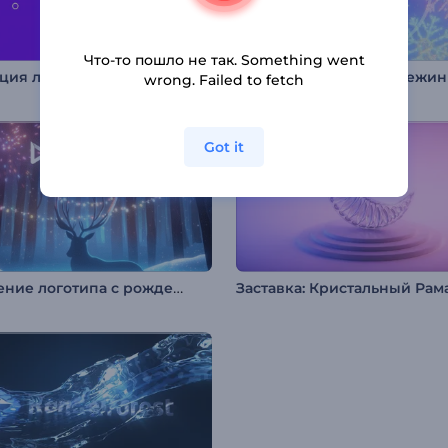
Что-то пошло не так. Something went
Анимация лого: Простые движения
Интро: Новогодние снежи
wrong. Failed to fetch
Got it
Появление логотипа с рождественским оленем