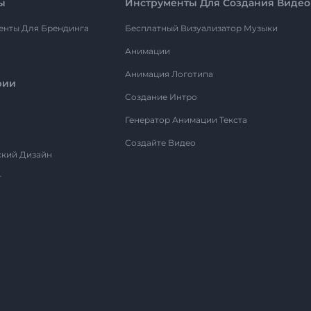
ы
Инструменты Для Создания Видео
енты Для Брендинга
Бесплатный Визуализатор Музыки
Анимации
Анимация Логотипа
рии
Создание Интро
Генератор Анимации Текста
Создайте Видео
ский Дизайн
т