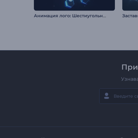
Анимация лого: Шестиугольная мозаика
Застав
При
Узнав