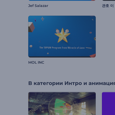
Jef Salazar
관호 이
MOL INC
В категории
Интро и анимация