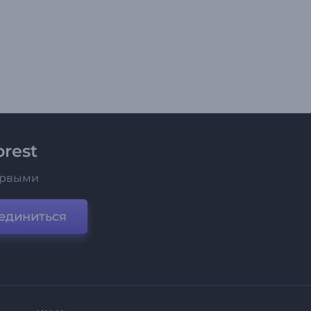
rest
ервыми
единиться