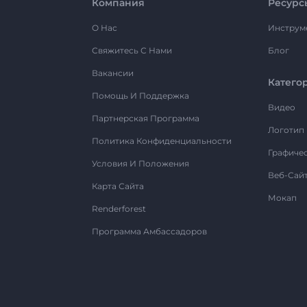
Компания
Ресурс
О Нас
Инструм
Свяжитесь С Нами
Блог
Вакансии
Катего
Помощь И Поддержка
Видео
Партнерская Программа
Логотип
Политика Конфиденциальности
Графиче
Условия И Положения
Веб-Сай
Карта Сайта
Мокап
Renderforest
Программа Амбассадоров