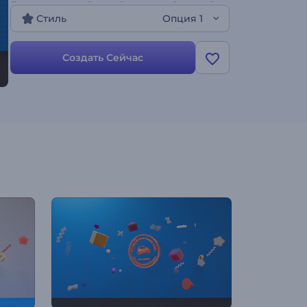
Продемонстрируйте свой творческий настрой,
Стиль
Опция 1
создав забавную анимацию с геометрическими
фигурами. Создайте свою анимацию логотипа!
Создать Сейчас