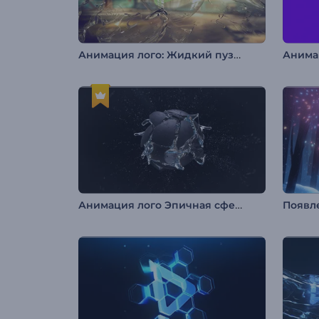
Анимация лого: Жидкий пузырь
Анимация лого Эпичная сфера