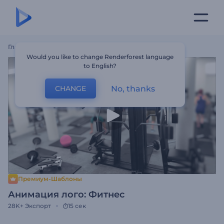
Главная
Шаблоны
Анимация Лого: Фитнес
Would you like to change Renderforest language
to English?
No, thanks
CHANGE
Премиум-Шаблоны
Анимация лого: Фитнес
28K+
Экспорт
15 сек