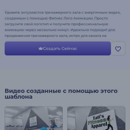
Удивите энтузиастов тренажерного зала с энергичным видео,
созданным с помощью Фитнес Лого Анимации. Просто
загрузите свой логотип и получите профессиональную
анимацию через несколько минут. Идеально подходит для
продвижения тренажерного зала, интро для канала на
YouTube, рекламных роликов, фитнес-объявлений и многого
другого. Попробуйте прямо сейчас, мотивируйтесь и
Создать Сейчас
стимулируйте других.
Видео созданные с помощью этого
шаблона