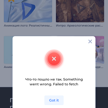
А
нимация лого: Реалистичный флаг
И
нтро: Археологические раскопки
А
нимация лого: Абстракция форм
З
аставка "Волшебное Рождество"
Что-то пошло не так. Something
went wrong. Failed to fetch
Присоединяйтесь к
Got it
рассылке Renderforest