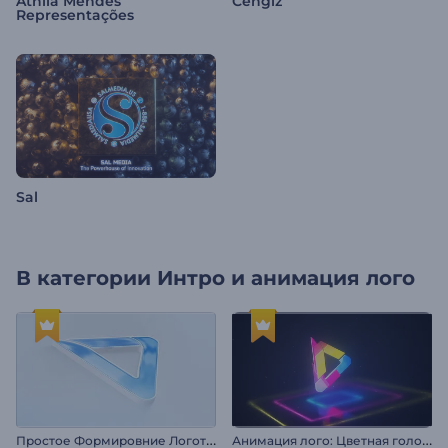
Áthila Mendes
Cengiz
Representações
Sal
В категории
Интро и анимация лого
П
ростое Формировние Логотипа
А
нимация лого: Цветная голограмма