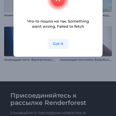
А
нимация лого: Смена текстуры в 3D
А
нимация логотипа: Падающие шары
Что-то пошло не так. Something
went wrong. Failed to fetch
Got it
А
нимация лого: Фантастический портал из дыма
А
нимация логотипа: Бейсбольная бита
Присоединяйтесь к
рассылке Renderforest
Узнавайте о последних новостях и