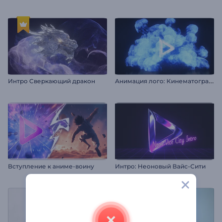
А
нимация лого: Кинематографичный взрыв
Интро Сверкающий дракон
Вступление к аниме-воину
Интро: Неоновый Вайс-Сити