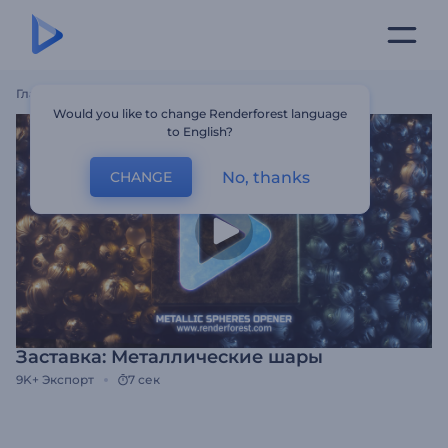
Главная
Шаблоны
Заставка: Металлические Шары
Would you like to change Renderforest language
to English?
No, thanks
CHANGE
Заставка: Металлические шары
9K+
Экспорт
7 сек