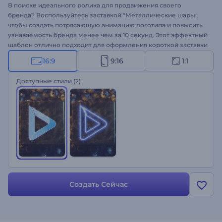
В поиске идеального ролика для продвижения своего
бренда? Воспользуйтесь заставкой "Металлические шары",
чтобы создать потрясающую анимацию логотипа и повысить
узнаваемость бренда менее чем за 10 секунд. Этот эффектный
шаблон отлично подходит для оформления короткой заставки
для ваших видео на YouTube, рекламы для ТВ, презентаций
16:9
9:16
1:1
или промороликов. Загрузите свой файл, введите текст, и ваш
профессиональный логотип будет готов у вас на глазах. Такое
Доступные стили
(2)
видео — все, что вам нужно, чтобы удивить всех своим
мегакреативным маркетинговым решением. Создайте свою
заставку!
Создать Сейчас