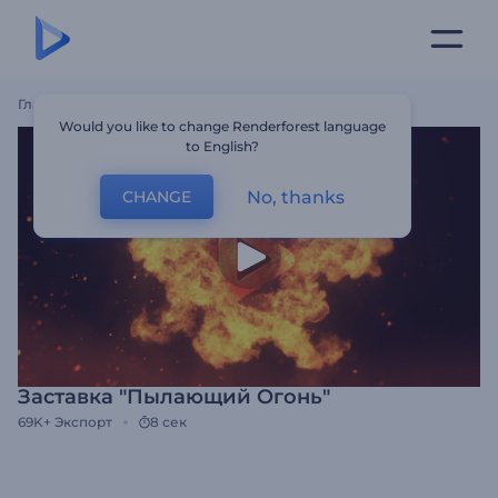
Главная
Шаблоны
Заставка "Пылающий Огонь"
Would you like to change Renderforest language
to English?
No, thanks
CHANGE
Заставка "Пылающий Огонь"
69K+
Экспорт
8 сек