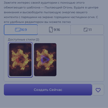
Зажгите интерес своей аудитории с помощью этого
обжигающего шаблона — Пылающий Огонь. Будьте в центре
внимания и высвободите пылающую энергию вашего
контента с парящими на экране горящими частицами огня. С
его удобным редактором вы можете легко
персонализировать каждый аспект, чтобы он соответствовал
16:9
9:16
1:1
индивидуальности и теме вашего бренда. Загрузите свой
логотип, напишите слоган, добавьте фоновую музыку, и вы
Доступные стили
(2)
получите заставку, которая просто заворожит вашу
аудиторию. Этот энергичный шаблон идеально подходит для
заставок, трейлеров, презентаций или любого проекта,
требующего яркого эффекта. Создайте уже прямо сейчас!
Создать Сейчас