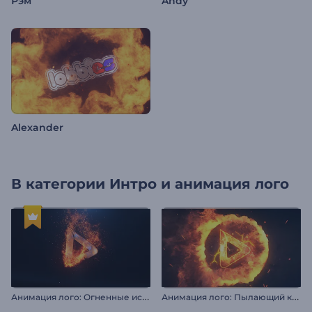
Рэм
Andy
Alexander
В категории
Интро и анимация лого
А
нимация лого: Огненные искры
А
нимация лого: Пылающий круг