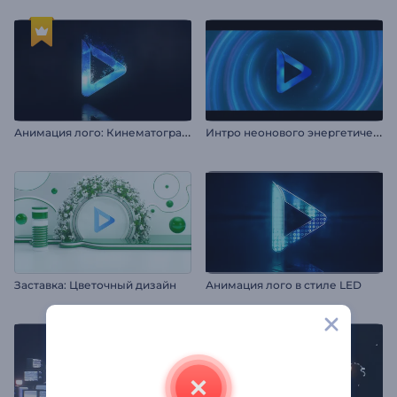
А
нимация лого: Кинематографичные частицы
И
нтро неонового энергетического вихря
Заставка: Цветочный дизайн
Анимация лого в стиле LED