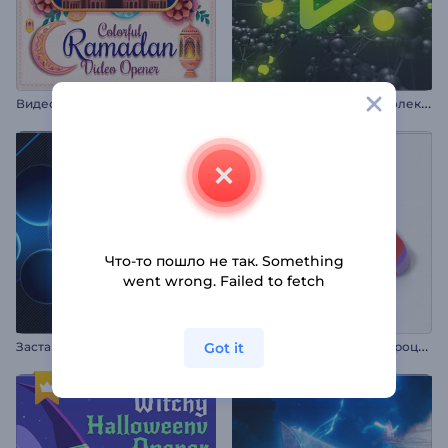
В
идеозаставка "Красочный Рамадан"
А
нимация лого: Взрыв молекул
Что-то пошло не так. Something
went wrong. Failed to fetch
А
нимация лого: Эскиз в процессе
Got it
Заставка: Неоновые сферы