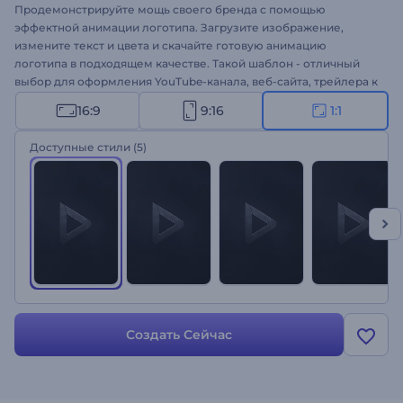
Продемонстрируйте мощь своего бренда с помощью
эффектной анимации логотипа. Загрузите изображение,
измените текст и цвета и скачайте готовую анимацию
логотипа в подходящем качестве. Такой шаблон - отличный
выбор для оформления YouTube-канала, веб-сайта, трейлера к
фильму, рекламного ролика и многого другого. Создайте
16:9
9:16
1:1
свою анимацию логотипа!
Доступные стили
(5)
Создать Сейчас