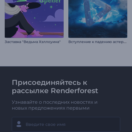
В
ступление к падению астероида
Заставка "Ведьма Хэллоуина"
Присоединяйтесь к
рассылке Renderforest
Узнавайте о последних новостях и
новых предложениях первыми