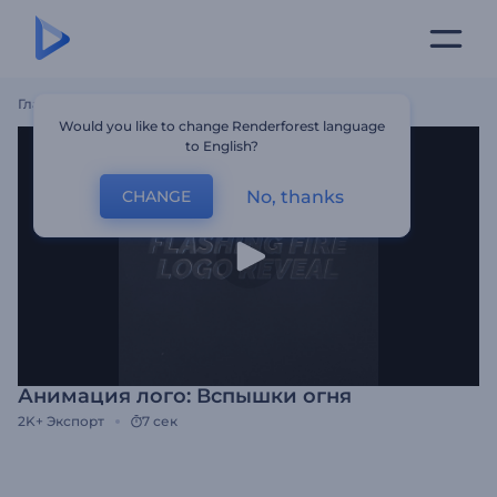
Главная
Шаблоны
Анимация Лого: Вспышки Огня
Would you like to change Renderforest language
to English?
No, thanks
CHANGE
Анимация лого: Вспышки огня
2K+
Экспорт
7 сек