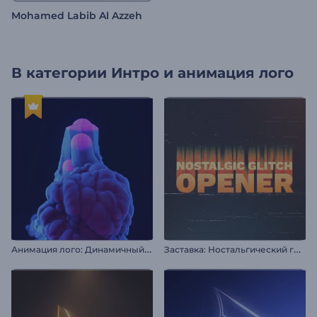
Mohamed Labib Al Azzeh
В категории
Интро и анимация лого
А
нимация лого: Динамичный взрыв дыма
З
аставка: Ностальгический глитч