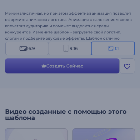
Минималистичная, но при этом эффектная анимация позволит
оформить анимацию логотипа. Анимация с наложением слоев
впечатлит аудиторию и поможет выделиться среди
конкурентов. Измените шаблон - загрузите свой логотип,
слоган и подберите звуковые эффекты. Шаблон отлично
подходит для оформления интро, конечных заставок,
16:9
9:16
1:1
корпоративных презентаций, промороликов компании,
презентации канала и многого другого. Создайте анимацию
своего логотипа прямо в браузере!
Создать Сейчас
Видео созданные с помощью этого
шаблона