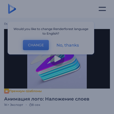
Главная
Шаблоны
Анимация Лого: Наложение Слоев
Would you like to change Renderforest language
to English?
No, thanks
CHANGE
Премиум-Шаблоны
Анимация лого: Наложение слоев
1K+
Экспорт
8 сек