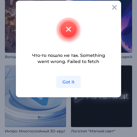
Что-то пошло не так. Something
В
олшебная рождественская деревушка
Анимация: Фестиваль фонарей
went wrong. Failed to fetch
Got it
Интро: Многослойный 3D-круг
Логотип "Мягкий свет"