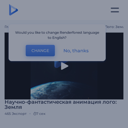
Главная
Шаблоны
Научно-Фантастическая Анимация Лого: Земля
Would you like to change Renderforest language
to English?
No, thanks
CHANGE
Научно-фантастическая анимация лого:
Земля
465
Экспорт
7 сек