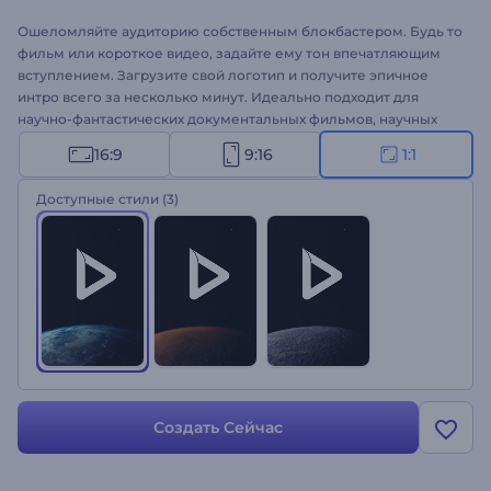
Ошеломляйте аудиторию собственным блокбастером. Будь то
фильм или короткое видео, задайте ему тон впечатляющим
вступлением. Загрузите свой логотип и получите эпичное
интро всего за несколько минут. Идеально подходит для
научно-фантастических документальных фильмов, научных
блогов, каналов YouTube и многого другого. Попробуйте
16:9
9:16
1:1
Появление Научно-Фантастический Логотип Земли прямо
сейчас!
Доступные стили
(3)
Создать Сейчас