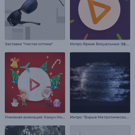
И
нтро Яркие Визуальные Эффекты
Заставка "Чистая оптика"
Г
линяная анимация: Канун Нового года
И
нтро "Взрыв Металлической Сферы"