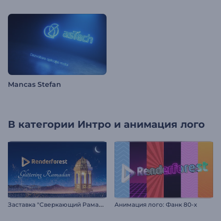
Mancas Stefan
В категории
Интро и анимация лого
З
аставка "Сверкающий Рамадан"
Анимация лого: Фанк 80-х