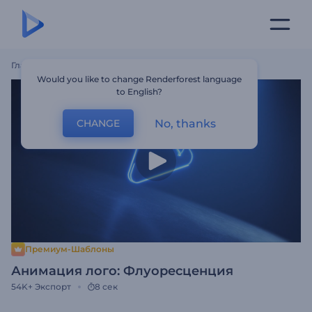
Главная
Шаблоны
Анимация Лого: Флуоресценция
Would you like to change Renderforest language
to English?
No, thanks
CHANGE
Премиум-Шаблоны
Анимация лого: Флуоресценция
54K+
Экспорт
8 сек