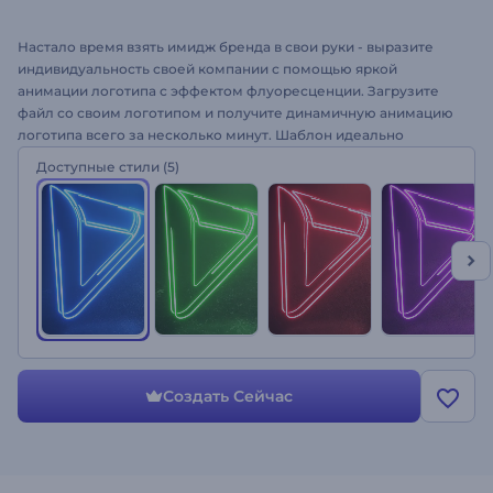
Настало время взять имидж бренда в свои руки - выразите
индивидуальность своей компании с помощью яркой
анимации логотипа с эффектом флуоресценции. Загрузите
файл со своим логотипом и получите динамичную анимацию
логотипа всего за несколько минут. Шаблон идеально
подходит для оформления интро для Youtube-каналов,
Доступные стили
(5)
рекламы на ТВ, игровых каналов и многого другого. Сделайте
анимация логотипа "Флуоресценция" своей визитной
карточкой!
Создать Сейчас