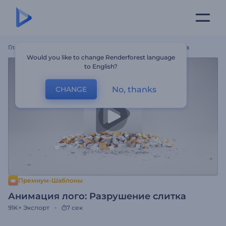
Главная
Шаблоны
Анимация Лого: Разрушение Слитка
Would you like to change Renderforest language
to English?
No, thanks
CHANGE
Премиум-Шаблоны
Анимация лого: Разрушение слитка
91K+
Экспорт
7 сек