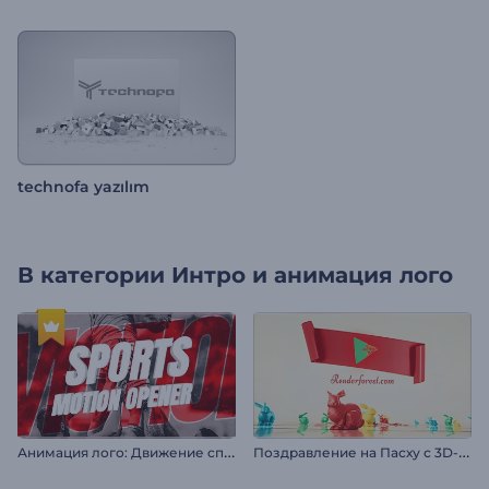
technofa yazılım
В категории
Интро и анимация лого
А
нимация лого: Движение спорта
П
оздравление на Пасху с 3D-лентой