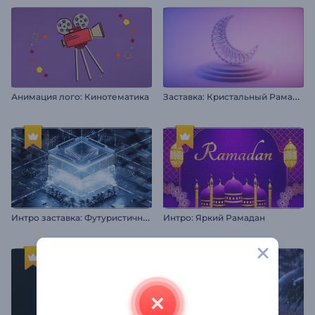
З
аставка: Кристальный Рамадан
Анимация лого: Кинотематика
И
нтро заставка: Футуристичный хай-тек
Интро: Яркий Рамадан