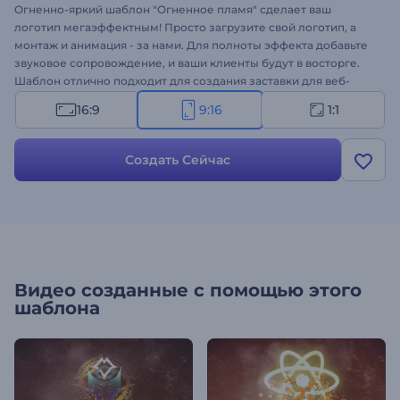
Огненно-яркий шаблон "Огненное пламя" сделает ваш
логотип мегаэффектным! Просто загрузите свой логотип, а
монтаж и анимация - за нами. Для полноты эффекта добавьте
звуковое сопровождение, и ваши клиенты будут в восторге.
Шаблон отлично подходит для создания заставки для веб-
сайтов и презентаций, интро заставки для видеоканалов и
16:9
9:16
1:1
многого другого. Попробуйте прямо сейчас - добавьте своему
логотипу огонька!
Создать Сейчас
Видео созданные с помощью этого
шаблона