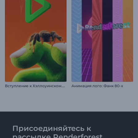
В
ступление к Хэллоуинскому пауку
Анимация лого: Фанк 80-х
Присоединяйтесь к
рассылке Renderforest