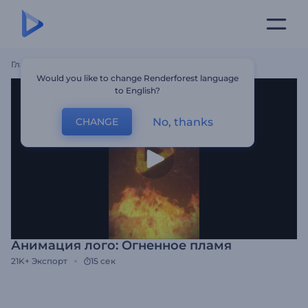
Главная
Шаблоны
Анимация Лого: Огненное Пламя
Would you like to change Renderforest language
to English?
No, thanks
CHANGE
Анимация лого: Огненное пламя
21K+
Экспорт
15 сек