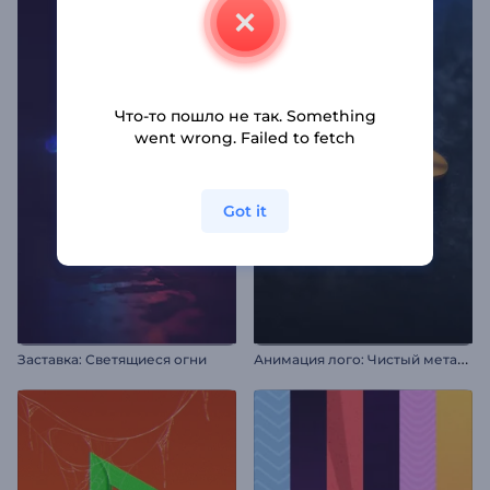
Что-то пошло не так. Something
went wrong. Failed to fetch
Got it
А
нимация лого: Чистый металл
Заставка: Светящиеся огни