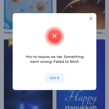
Н
овогодняя заставка: Праздничный пинбол
Л
оготип "Разделение пузырьков"
Что-то пошло не так. Something
went wrong. Failed to fetch
Got it