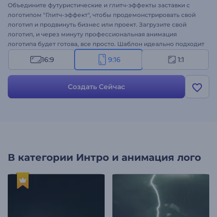
Объедините футуристические и глитч-эффекты заставки с
логотипом "Глитч-эффект", чтобы продемонстрировать свой
логотип и продвинуть бизнес или проект. Загрузите свой
логотип, и через минуту профессиональная анимация
логотипа будет готова, все просто. Шаблон идеально подходит
для оформления высокотехнологичных промороликов, интро,
16:9
9:16
1:1
конечных заставок, презентаций компаний, интро для каналов
о технологиях и многого другого. Создайте свое видео с
эффектом глитч!
Создать Сейчас
В категории
Интро и анимация лого