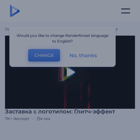
Главная
Шаблоны
Заставка С Логотипом: Глитч-Эффект
Would you like to change Renderforest language
to English?
No, thanks
CHANGE
Заставка с логотипом: Глитч-эффект
7K+
Экспорт
4 сек