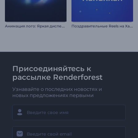
А
нимация лого: Яркая дисперсия
П
оздравительные Reels на Хануку
Присоединяйтесь к
рассылке Renderforest
Узнавайте о последних новостях и
новых предложениях первыми