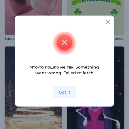
З
аставка "Сердечки ко Дню святого Валентина"
Анимации на День св. Патрика
Что-то пошло не так. Something
went wrong. Failed to fetch
Got it