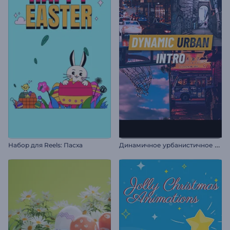
Д
инамичное урбанистичное интро
Набор для Reels: Пасха