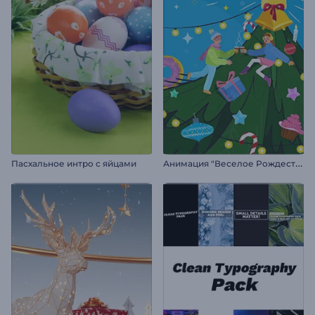
А
нимация "Веселое Рождество"
Пасхальное интро с яйцами