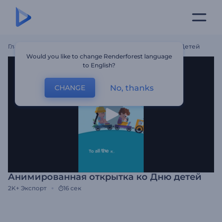
Главная
Шаблоны
Анимированная Открытка Ко Дню Детей
Would you like to change Renderforest language
to English?
No, thanks
CHANGE
Анимированная открытка ко Дню детей
2K+
Экспорт
16 сек