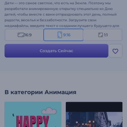
Дети — это самое светлое, что есть на Земле. Поэтому мы
разработали анимированную открытку специально ко Дню
детей, чтобы вместе с вами отпраздновать этот день, полный
радости, веселья и беззаботности. Загрузите свои
медиафайлы, введите текст о создании лучшего будущего для
всех детей, и яркая поздравительная анимация будет готова
16:9
9:16
1:1
всего за пару кликов. Шаблон идеально подходит для
оформления праздничных интро, видеопоздравлений,
приглашений на торжества, рекламы на ТВ, заставок к
Создать Сейчас
презентациям и других творческих проектов. Оформите свое
видео!
В категории
Анимация