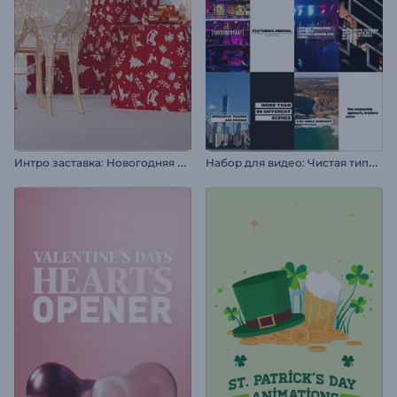
И
нтро заставка: Новогодняя атмосфера
Н
абор для видео: Чистая типографика