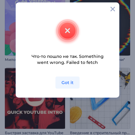
Что-то пошло не так. Something
М
илое вступление ко Дню святого Валентина
Интро "Абстрактные глитчи"
went wrong. Failed to fetch
Got it
В
ведение в строительный проект
Быстрая заставка для YouTube