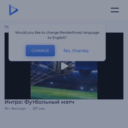
Главная
Шаблоны
Интро: Футбольный Матч
Would you like to change Renderforest language
to English?
No, thanks
CHANGE
Интро: Футбольный матч
1K+
Экспорт
7 сек