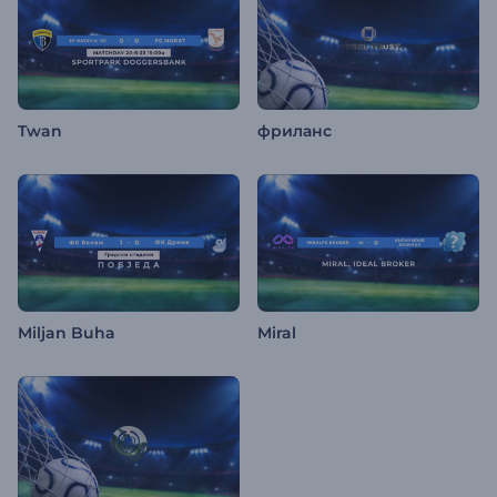
Twan
фриланс
Miljan Buha
Miral