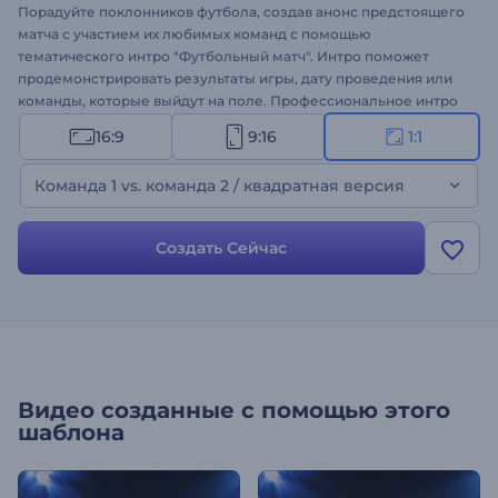
Порадуйте поклонников футбола, создав анонс предстоящего
матча с участием их любимых команд с помощью
тематического интро "Футбольный матч". Интро поможет
продемонстрировать результаты игры, дату проведения или
команды, которые выйдут на поле. Профессиональное интро
можно создать за пару минут: загрузите файлы с логотипами
16:9
9:16
1:1
клубов, введите дату матча и подберите подходящую песню.
Шаблон идеально подходит для оформления интро к матчам,
Команда 1 vs. команда 2 / квадратная версия
рекламы на ТВ, интро для канала и многого другого. 3, 2, 1, матч
начинается! Оформите свое футбольное видео!
Создать Сейчас
Видео созданные с помощью этого
шаблона