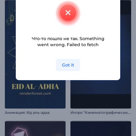
Что-то пошло не так. Something
went wrong. Failed to fetch
Got it
И
нтро "Кинематографический блеск"
Анимация: Ид аль-адха