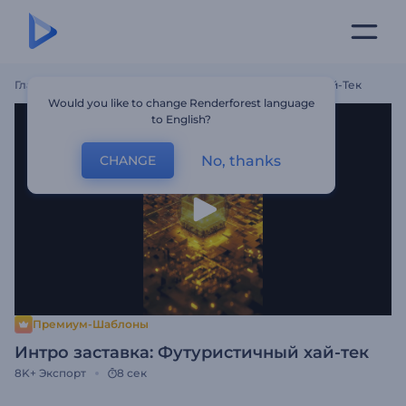
Главная
Шаблоны
Интро Заставка: Футуристичный Хай-Тек
Would you like to change Renderforest language
to English?
No, thanks
CHANGE
Премиум-Шаблоны
Интро заставка: Футуристичный хай-тек
8K+
Экспорт
8 сек