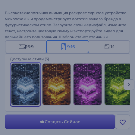
Высокотехнологичная анимация раскроет скрытое устройство
микросхемы и продемонстрирует логотип вашего бренда в
футуристическом стиле. Загрузите свой медиафайл, измените
текст, настройте цветовую гамму и экспортируйте видео для
дальнейшего пользования. Шаблон станет отличным
решением для оформления интро и конечных заставок с
16:9
9:16
1:1
анимацией, каналов о технике, магазинов электроники и
многого другого. Создайте свое видео!
Доступные стили
(5)
Создать Сейчас