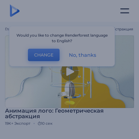
Главная
Шаблоны
Анимация Лого: Геометрическая Абстракция
Would you like to change Renderforest language
to English?
No, thanks
CHANGE
Анимация лого: Геометрическая
абстракция
19K+
Экспорт
10 сек