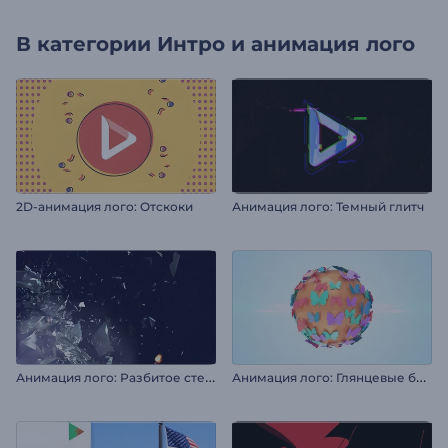
В категории
Интро и анимация лого
2D-анимация лого: Отскоки
Анимация лого: Темный глитч
А
нимация лого: Разбитое стекло
А
нимация лого: Глянцевые бабочки