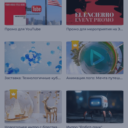
П
ромо для мероприятия на Эль Энсьерро
Промо для YouTube
З
аставка: Технологичные кубы из стекла
А
нимация лого: Мечта путешественника
Н
овогоднее интро с блестками
Интро "Робот-паук"