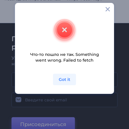
Присоединяйтесь к
рассылке Renderforest
Что-то пошло не так. Something
Узнавайте о последних новостях и
went wrong. Failed to fetch
новых предложениях первыми
Got it
Присоединиться