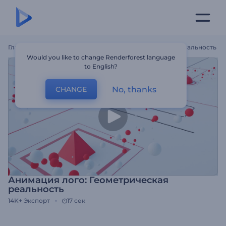
Главная
Шаблоны
Анимация Лого: Геометрическая Реальность
Would you like to change Renderforest language
to English?
No, thanks
CHANGE
Анимация лого: Геометрическая
реальность
14K+
Экспорт
17 сек