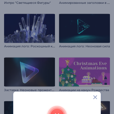
А
нимированные заголовки в стиле Майнкрафт
Интро "Светящиеся Фигуры"
Анимация лого: Роскошный кристалл
Анимация лого: Неоновая сила
З
аставка: Неоновые прожекторы
Анимации на канун Рождества