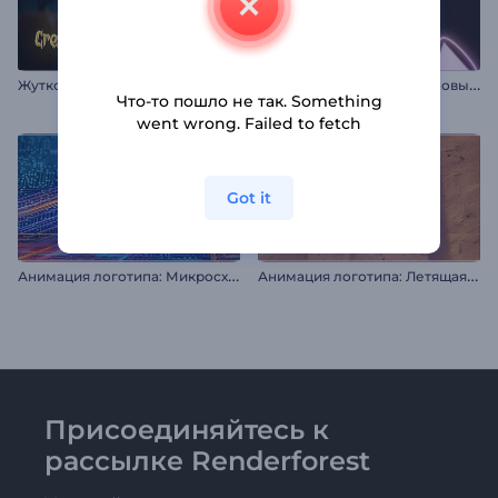
Ж
уткое вступление к Хэллоуину с тыквой
И
нтро: Динамичные неоновые фигуры
Что-то пошло не так. Something
went wrong. Failed to fetch
Got it
А
нимация логотипа: Микросхема
А
нимация логотипа: Летящая пуля
Присоединяйтесь к
рассылке Renderforest