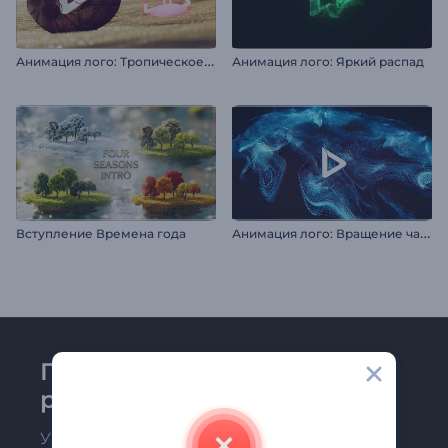
А
нимация лого: Тропическое приключение
Анимация лого: Яркий распад
А
нимация лого: Вращение частиц
Вступление Времена года
Присоединяйтесь к
рассылке Renderforest
Узнавайте о последних новостях и