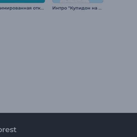
Анимированная открытка ко Дню детей
Интро "Купидон на День святого Валентина"
rest