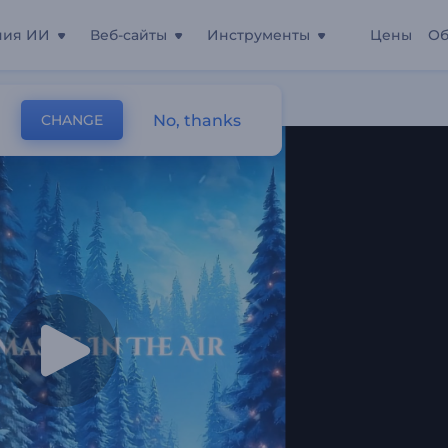
ния ИИ
Веб-сайты
Инструменты
Цены
Об
едь"
No, thanks
CHANGE