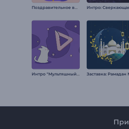
Поздравительное видео на Маха Шивратри
Интро "Мультяшный котенок"
При