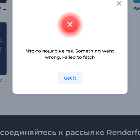
Интро: Сверкающая новогодняя елка
Анимация «Жуткий Хэллоуин»
Цветочная заставка ко Дню св. Валентина
Что-то пошло не так. Something went
wrong. Failed to fetch
Got it
Заставка: Рамадан Мубарак
Новый год, добро пожаловать
Мерцающая новогодняя елка
соединяйтесь к рассылке Renderfo