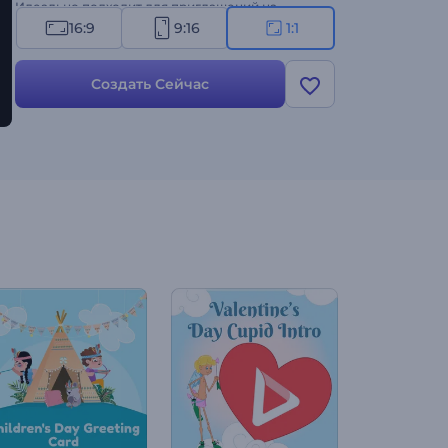
Идеально подходит для приглашений на
рождественские мероприятия, душевных
16:9
9:16
1:1
поздравительных видео, праздничных
рекламных видео, праздничных интро и
Создать Сейчас
многого другого. Создавайте прямо сейчас и
дарите улыбки своим зрителям!