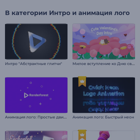
В категории
Интро и анимация лого
М
илое вступление ко Дню святого Валентина
Интро "Абстрактные глитчи"
А
нимация лого: Простые движения
Анимация лого: Быстрый неон