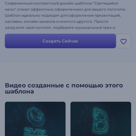
Современный контрастный дизайн шаблона "Светящийся
неон" станет эффектным оформлением для вашего логотипа.
Шаблон идеально подходит для оформления презентаций,
заставок, онлайн-каналов и многого другого. Просто
загрузите свой логотип, подберите музыкальный трек и
получите анимацию логотипа за считанные минуты. Создайте
свой ролик с неоновым эффектом!
Создать Сейчас
Видео созданные с помощью этого
шаблона