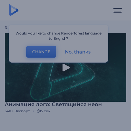
Главная
Шаблоны
Анимация Лого: Светящийся Неон
Would you like to change Renderforest language
to English?
No, thanks
CHANGE
Анимация лого: Светящийся неон
64K+
Экспорт
15 сек