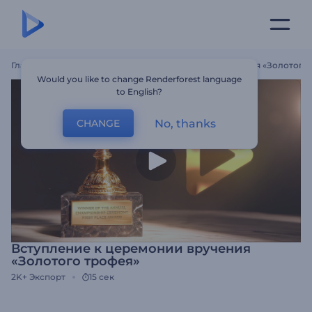
Главная
Шаблоны
Вступление К Церемонии Вручения «Золотого
Would you like to change Renderforest language
to English?
No, thanks
CHANGE
Вступление к церемонии вручения
«Золотого трофея»
2K+
Экспорт
15 сек