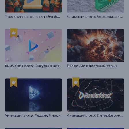
П
редставлен логотип «Эльфы Санты»
А
нимация лого: Зеркальное отражение
А
нимация лого: Фигуры в невесомости
Введение в ядерный взрыв
А
нимация лого: Интерференция в стиле глитч
Анимация лого: Ледяной неон