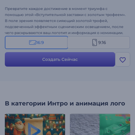
Превратите каждое достижение в момент триумфа с
помощью этой «Вступительной заставки с золотым трофеем».
В поле зрения появляется сияющий золотой трофей,
подсвеченный эффектным сценическим освещением, после
чего раскрываются ваш логотип и информация о номинации.
Каждая деталь подчеркивает успех, признание и достижения.
16:9
9:16
Настройте ее, добавив свой логотип, слоган, информацию о
номинации и фоновую музыку. Идеально подходит для
объявления номинаций, приглашений на церемонии
Создать Сейчас
награждения, специальных вступительных и заключительных
заставок и многого другого. Попробуйте прямо сейчас!
В категории
Интро и анимация лого