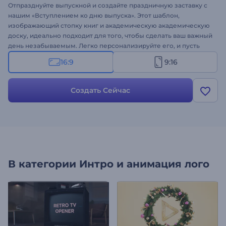
Отпразднуйте выпускной и создайте праздничную заставку с
нашим «Вступлением ко дню выпуска». Этот шаблон,
изображающий стопку книг и академическую академическую
доску, идеально подходит для того, чтобы сделать ваш важный
день незабываемым. Легко персонализируйте его, и пусть
ваш логотип будет изящно обрамлен символами обучения и
16:9
9:16
успеха. Идеально подходит для выпускных церемоний,
школьных видеороликов, презентаций и образовательных
проектов. Создайте сейчас и сделайте свою историю
Создать Сейчас
выпускного незабываемой!
В категории
Интро и анимация лого