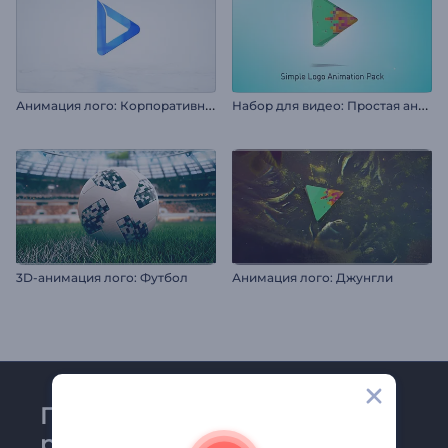
А
нимация лого: Корпоративный глянец
Н
абор для видео: Простая анимация логотипа
3D-анимация лого: Футбол
Анимация лого: Джунгли
Присоединяйтесь к
рассылке Renderforest