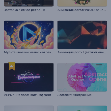
А
нимация логотипа: 3D-венок на Рождество
Заставка в стиле ретро ТВ
М
ультяшная космическая ракета
А
нимация лого: Цветной многогранник
Анимация лого: Глитч-эффект
Заставка: Абстракция