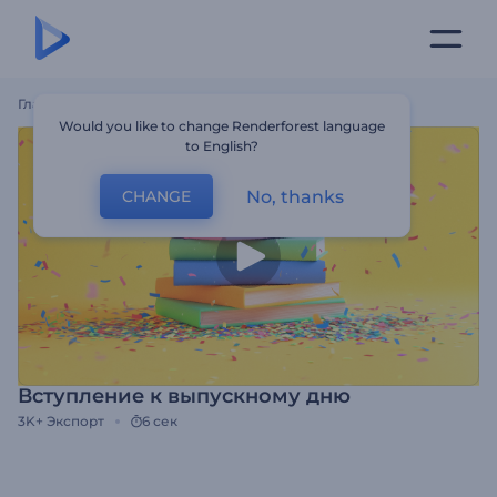
Главная
Шаблоны
Вступление К Выпускному Дню
Would you like to change Renderforest language
to English?
No, thanks
CHANGE
Вступление к выпускному дню
3K+
Экспорт
6 сек