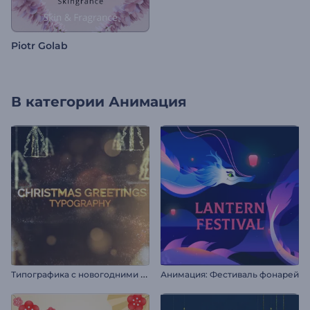
Piotr Golab
В категории
Анимация
Т
ипографика с новогодними поздравлениями
Анимация: Фестиваль фонарей