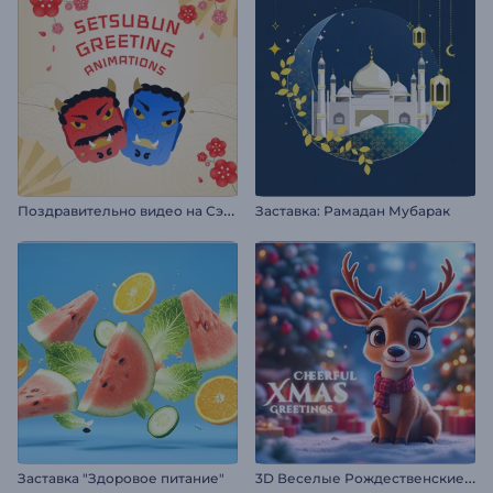
П
оздравительно видео на Сэцубун
Заставка: Рамадан Мубарак
3
D Веселые Рождественские поздравления
Заставка "Здоровое питание"