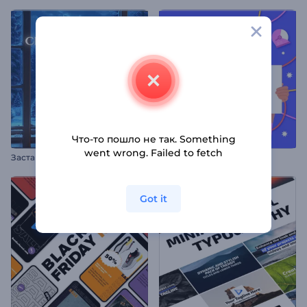
Что-то пошло не так. Something
went wrong. Failed to fetch
З
аставка "Рождественский медведь"
Открытка ко Дню труда
Got it