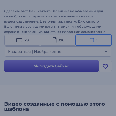
Сделайте этот День святого Валентина незабываемым для
своих близких, отправив им красивое анимированное
видеопоздравление. Цветочная заставка ко Дню святого
Валентина с цветущими ветвями глицинии, образующими
сердце в центре анимации, станет идеальной демонстрацией
ваших теплых поздравлений. Все, что вам нужно сделать, —
16:9
9:16
1:1
это ввести текст послания и подождать несколько минут,
чтобы получить профессиональное анимированное
Квадратная | Изображение
поздравление. Шаблон прекрасно подходит для признаний в
любви, праздничных поздравлений, телевизионной рекламы,
заставки к презентации ко Дню святого Валентина и
Создать Сейчас
множества других проектов. Создайте свой уникальный
видеоролик ко Дню святого Валентина уже сегодня и
сделайте день своего партнера незабываемым!
Видео созданные с помощью этого
шаблона