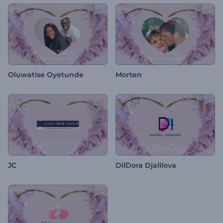
Oluwatise Oyetunde
Morten
JC
DilDora Djalilova