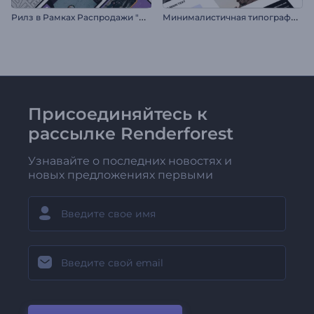
Р
илз в Рамках Распродажи "Черная пятница"
М
инималистичная типографика для соцсетей
Присоединяйтесь к
рассылке Renderforest
Узнавайте о последних новостях и
новых предложениях первыми