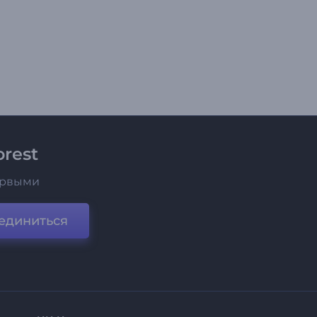
rest
ервыми
единиться