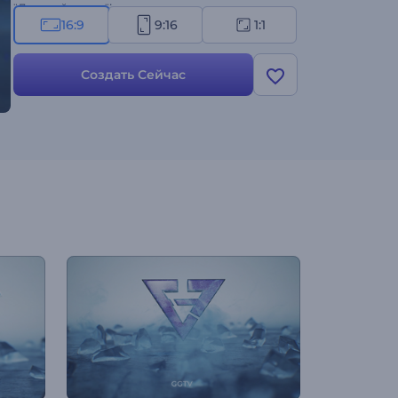
"Ледяной взрыв"!
16:9
9:16
1:1
Создать Сейчас