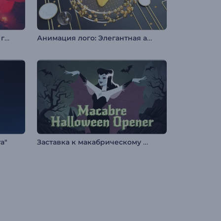
Заставка: Китайский Новый год
Анимация лого: Элегантная абстракция
Заставка к макабрическому Хэллоуину
а"