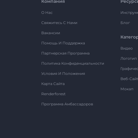
Компания
Ресурс
О Нас
Инструм
Свяжитесь С Нами
Блог
Вакансии
Катего
Помощь И Поддержка
Видео
Партнерская Программа
Логотип
Политика Конфиденциальности
Графиче
Условия И Положения
Веб-Сай
Карта Сайта
Мокап
Renderforest
Программа Амбассадоров