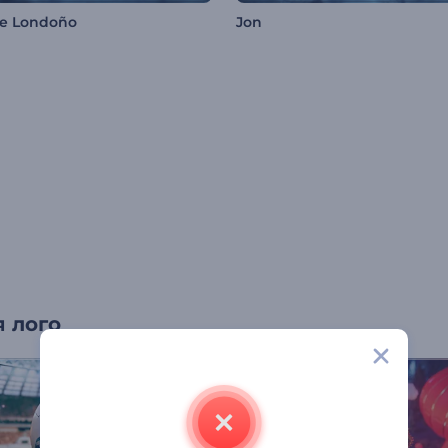
le Londoño
Jon
 лого