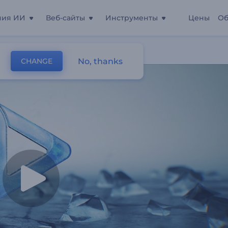
ния ИИ
Веб-сайты
Инструменты
Цены
Об
No, thanks
CHANGE