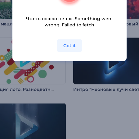
Что-то пошло не так. Something went
мация лого: Футбол
wrong. Failed to fetch
Got it
Анимация лого: Разноцветные формы
Интро "Неоновые лучи свет