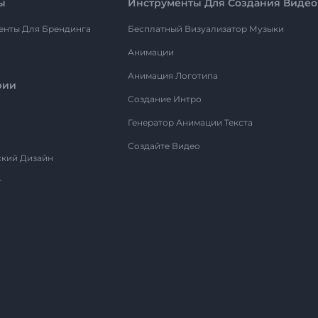
ы
Инструменты Для Создания Видео
енты Для Брендинга
Бесплатный Визуализатор Музыки
Анимации
Анимация Логотипа
рии
Создание Интро
Генератор Анимации Текста
Создайте Видео
ский Дизайн
т