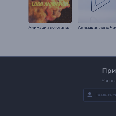
Анимация логотипа: Феникс
При
Узнав