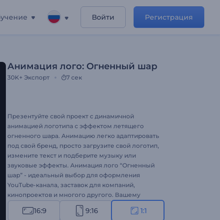
учение
Войти
Регистрация
Анимация лого: Огненный шар
30K+
Экспорт
7 сек
Презентуйте свой проект с динамичной
анимацией логотипа с эффектом летящего
огненного шара. Анимацию легко адаптировать
под свой бренд, просто загрузите свой логотип,
измените текст и подберите музыку или
звуковые эффекты. Анимация лого “Огненный
шар” - идеальный выбор для оформления
YouTube-канала, заставок для компаний,
кинопроектов и многого другого. Вашему
бренду пора зажечь - попробуйте создать
16:9
9:16
1:1
анимацию лого с нашим огненным шаблоном!