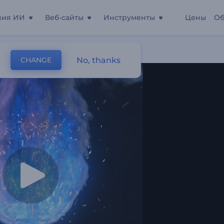
ния ИИ
Веб-сайты
Инструменты
Цены
Об
No, thanks
CHANGE