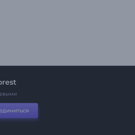
rest
ервыми
единиться