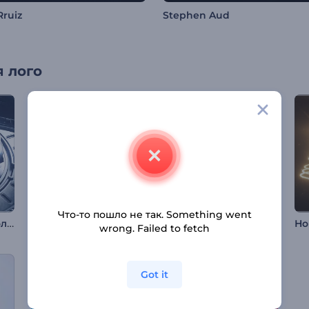
Rruiz
Stephen Aud
 лого
Что-то пошло не так. Something went
3D-анимация технологического логотипа
Анимация лого: Чертеж шестиугольника
Интро "Рождественские чудеса"
wrong. Failed to fetch
Got it