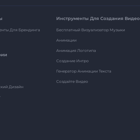
ы
Инструменты Для Создания Видео
енты Для Брендинга
Бесплатный Визуализатор Музыки
Анимации
Анимация Логотипа
рии
Создание Интро
Генератор Анимации Текста
Создайте Видео
ский Дизайн
т