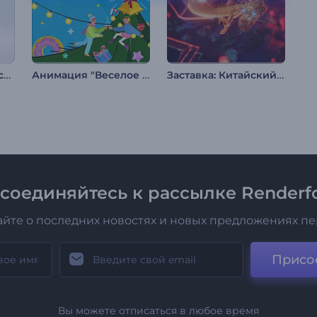
Анимация лого: Чистые линии
Анимация "Веселое Рождество"
Заставка: Китайский Новый год
соединяйтесь к рассылке Renderfo
айте о последних новостях и новых предложениях п
Присо
Вы можете отписаться в любое время