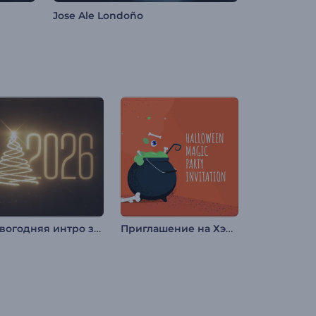
Jose Ale Londoño
Новогодняя интро заставка Мерцание огней
Приглашение на Хэллоуин