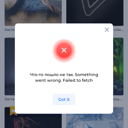
А
нимация лого: Вспышка-глитч
Заставка: Горные вершины
Что-то пошло не так. Something
went wrong. Failed to fetch
З
аставка "Хэллоуинский кошмар"
Got it
Заставка для подкаста