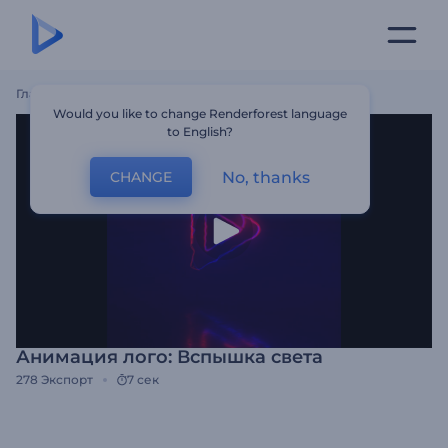
Главная
Шаблоны
Анимация Лого: Вспышка Света
Would you like to change Renderforest language
to English?
No, thanks
CHANGE
Анимация лого: Вспышка света
278
Экспорт
7 сек