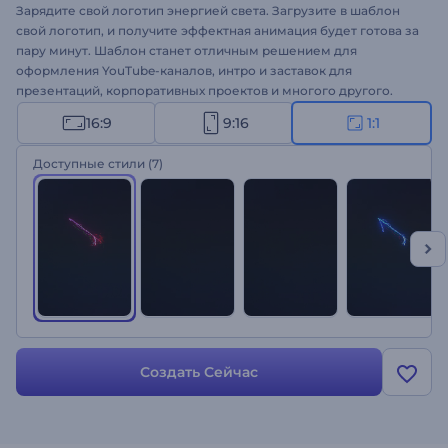
Зарядите свой логотип энергией света. Загрузите в шаблон
свой логотип, и получите эффектная анимация будет готова за
пару минут. Шаблон станет отличным решением для
оформления YouTube-каналов, интро и заставок для
презентаций, корпоративных проектов и многого другого.
Пришло время обновить свой фирменный стиль!
16:9
9:16
1:1
Доступные стили
(7)
Создать Сейчас