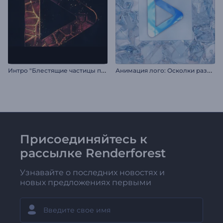
И
нтро "Блестящие частицы пламени"
А
нимация лого: Осколки разбитого стекла
Присоединяйтесь к
рассылке Renderforest
Узнавайте о последних новостях и
новых предложениях первыми