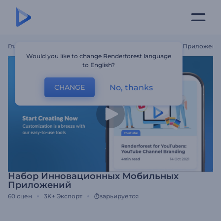
Главная
Шаблоны
Набор Инновационных Мобильных Приложени
Would you like to change Renderforest language
to English?
No, thanks
CHANGE
Набор Инновационных Мобильных
Приложений
60
сцен
3K+
Экспорт
варьируется