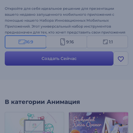
Откройте для себя идеальное решение для презентации
вашего недавно запущенного мобильного приложения с
помощью нашего Набора Инновационных Мобильных
Приложений. Этот универсальный набор инструментов
предназначен для тех, кто хочет представить свои приложения
в модном и увлекательном виде. Легко загружайте скриншоты
16:9
9:16
1:1
вашего приложения, вводите ключевые функции и
представляйте свои приложения с разных сторон. Идеально
подходит для продвижения приложений, представления
Создать Сейчас
новых функций, анонсирования запуска приложений и многих
других проектов. Попробуйте прямо сейчас!
В категории
Анимация