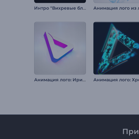
Интро "Вихревые блестящие частицы"
Анимация лого: Иридисцентный минимализм
При