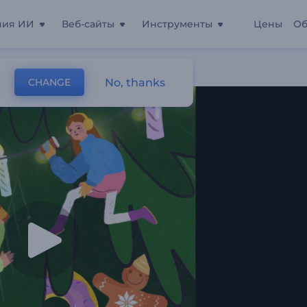
ния ИИ
Веб-сайты
Инструменты
Цены
Об
No, thanks
CHANGE