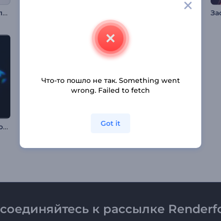
Анимация лого из лент
Праздничная новогодняя заставка
Анимация лого: Хроматика
Что-то пошло не так. Something went
wrong. Failed to fetch
Got it
Анимация лого: Хроматизм
Интро "Неоновое сияние"
Анимация лого: Абстрактные модули
соединяйтесь к рассылке Renderfo