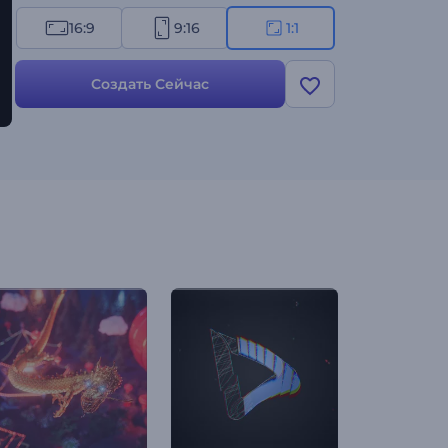
сезонных промо-роликов и многого другого.
16:9
9:16
1:1
Создайте сейчас - сделайте это Рождество
особенным!
Создать Сейчас