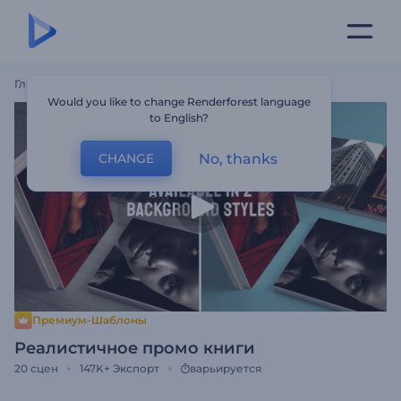
Главная
Шаблоны
Реалистичное Промо Книги
Would you like to change Renderforest language
to English?
No, thanks
CHANGE
Премиум-Шаблоны
Реалистичное промо книги
20
сцен
147K+
Экспорт
варьируется