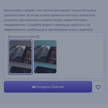
Книголюбы говорят, что чтение доставляет самое большое
удовольствие. Если вы хотите привлечь больше читателей,
создайте проморолик и задействуйте маркетинговое
продвижение. Создайте видео с помощью простого, но
эффективного шаблона для презентации книги, журнала,
туристических материалов, фотоальбома, рекламы новой
Доступные стили
(2)
книги и привлечения потенциальных читателей.
Воспользуйтесь уникальными визуальными эффектами,
анимированными сценами переходами красивыми
переходами шаблона “Реалистичное промо книги”. Загрузите
свои файлы и создайте нестандартную презентацию книжной
продукции! "
Создать Сейчас