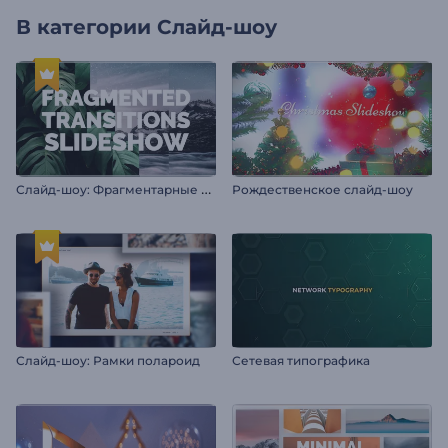
В категории
Слайд-шоу
С
лайд-шоу: Фрагментарные переходы
Рождественское слайд-шоу
Слайд-шоу: Рамки полароид
Сетевая типографика