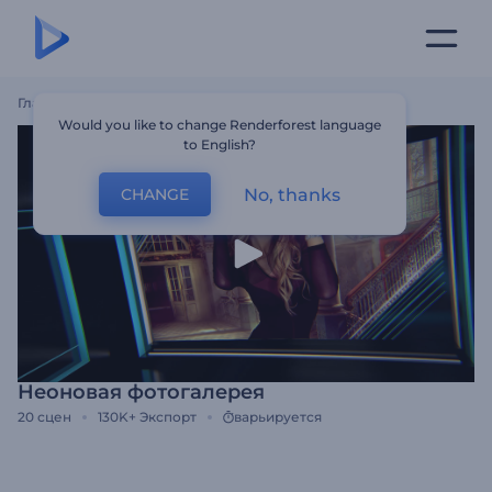
Главная
Шаблоны
Неоновая Фотогалерея
Would you like to change Renderforest language
to English?
No, thanks
CHANGE
Неоновая фотогалерея
20
сцен
130K+
Экспорт
варьируется